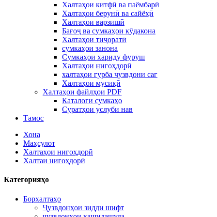
Халтаҳои китфӣ ва паёмбарӣ
Халтаҳои берунӣ ва сайёҳӣ
Халтаҳои варзишӣ
Бағоҷ ва сумкаҳои кӯдакона
Халтаҳои тиҷоратӣ
сумкаҳои занона
Сумкаҳои хариду фурӯш
Халтаҳои нигоҳдорӣ
халтаҳои гурба ҷузвдони саг
Халтаҳои мусиқӣ
Халтаҳои файлҳои PDF
Каталоги сумкаҳо
Суратҳои услуби нав
Тамос
Хона
Маҳсулот
Халтаҳои нигоҳдорӣ
Халтаи нигоҳдорӣ
Категорияҳо
Борхалтаҳо
Ҷузвдонҳои зидди шифт
ҷузвдонҳои кашидашуда