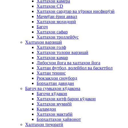
Халтаҳои камера
Халтаҳои CD
Халтаҳои сардтар ва хӯроки нисфирӯзӣ
Маҷмӯаи ёрии аввал
Халтаҳои моҳидорӣ
Бағоҷ
Халтаҳои сафар
Халтаҳои троллейбус
Халтаҳои варзишӣ
Халтаҳои голф
Халтаҳои толори варзишӣ
Халтаҳои камар
Либосҳои йога ва халтаҳои йога
Халтаи футбол, волейбол ва баскетбол
Халтаи теннис
Рюкзакҳои сноуборд
Борхалтаи давидан
Бағоҷ ва сумкаҳои кӯдакона
Бағоҷи кӯдакон
Халтаҳои китф барои кӯдакон
Халтаҳои мумиёӣ
Қаламдон
Халтаҳои мактабӣ
Борхалтаҳои ҳайвонот
Халтаҳои тиҷоратӣ