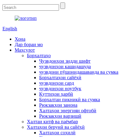
English
Хона
Дар бораи мо
Маҳсулот
Борхалтаҳо
Ҷузвдонҳои зидди шифт
ҷузвдонҳои кашидашуда
ҷузвдони пӯшонидашаванда ва сумка
Борхалтаҳои сайёҳӣ
ҷузвдонҳои сард
ҷузвдонҳои ноутбук
Қуттиҳои ҳарбӣ
Борхалтаи пикникӣ ва сумка
Рюкзакҳои занона
Халтаҳои энергияи офтобӣ
Рюкзакҳои варзишӣ
Халтаи китф ва паёмбар
Халтаҳои берунӣ ва сайёҳӣ
Халтаҳои соҳилӣ