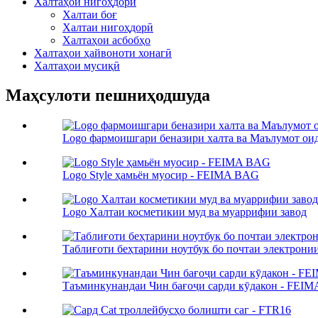
Халтаҳои нигоҳдорӣ
Халтаи боғ
Халтаи нигоҳдорӣ
Халтаҳои асбобҳо
Халтаҳои ҳайвоноти хонагӣ
Халтаҳои мусиқӣ
Маҳсулоти пешниҳодшуда
Logo фармоишгари беназири халта ва Маълумот ои
Logo Style ҳамьён муосир - FEIMA BAG
Logo Халтаи косметикии муд ва муаррифии завод
Таблиғоти беҳтарини ноутбук бо почтаи электрони
Таъминкунандаи Чин бағоҷи сарди кӯдакон - FEI