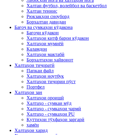
Либосҳои йога ва халтаҳои йога
Халтаи футбол, волейбол ва баскетбол
Халтаи теннис
Рюкзакҳои сноуборд
Борхалтаи давидан
Бағоҷ ва сумкаҳои кӯдакона
Бағоҷи кӯдакон
Халтаҳои китф барои кӯдакон
Халтаҳои мумиёӣ
Қаламдон
Халтаҳои мактабӣ
Борхалтаҳои ҳайвонот
Халтаҳои тиҷоратӣ
Папкаи файл
Халтаҳои ноутбук
Халтаҳои тиҷории пӯст
Портфел
Халтаҳои зан
Халтаҳои ороишӣ
Халтаҳо - сумкаи мӯд
Халтаҳо - сумкаҳои чармӣ
Халтаҳо - сумкаҳои PU
Қуттиҳои тӯҳфаҳои заргарӣ
ҳамён
Халтаҳои харид