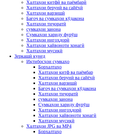
Халтаҳои китфӣ ва паёмбарӣ
Халтаҳои берунӣ ва сайёҳӣ
Халтаҳои варзишӣ
Бағоҷ ва сумкаҳои кӯдакона
Халтаҳои тиҷоратӣ
сумкаҳои занона
Сумкаҳои хариду фурӯш
Халтаҳои нигоҳдорӣ
Халтаҳои ҳайвоноти хонагӣ
Халтаҳои мусиқӣ
Зеркашӣ кунед
Иқтибосҳои сумкаҳо
Борхалтаҳо
Халтаҳои китф ва паёмбар
Халтаҳои берунӣ ва сайёҳӣ
Халтаҳои варзишӣ
Бағоҷ ва сумкаҳои кӯдакона
Халтаҳои тиҷоратӣ
сумкаҳои занона
Сумкаҳои хариду фурӯш
Халтаҳои нигоҳдорӣ
Халтаҳои ҳайвоноти хонагӣ
Халтаҳои мусиқӣ
Халтаҳои JPG ва MP4
Борхалтаҳо