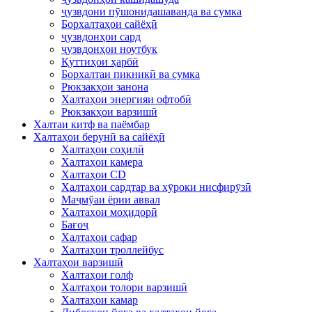
ҷузвдони пӯшонидашаванда ва сумка
Борхалтаҳои сайёҳӣ
ҷузвдонҳои сард
ҷузвдонҳои ноутбук
Қуттиҳои ҳарбӣ
Борхалтаи пикникӣ ва сумка
Рюкзакҳои занона
Халтаҳои энергияи офтобӣ
Рюкзакҳои варзишӣ
Халтаи китф ва паёмбар
Халтаҳои берунӣ ва сайёҳӣ
Халтаҳои соҳилӣ
Халтаҳои камера
Халтаҳои CD
Халтаҳои сардтар ва хӯроки нисфирӯзӣ
Маҷмӯаи ёрии аввал
Халтаҳои моҳидорӣ
Бағоҷ
Халтаҳои сафар
Халтаҳои троллейбус
Халтаҳои варзишӣ
Халтаҳои голф
Халтаҳои толори варзишӣ
Халтаҳои камар