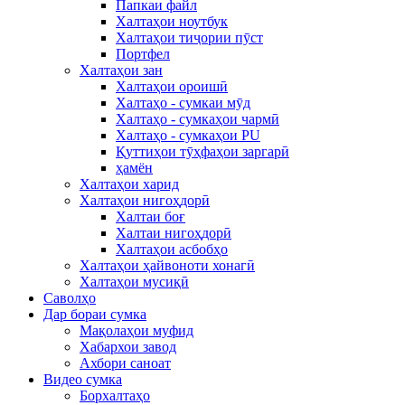
Папкаи файл
Халтаҳои ноутбук
Халтаҳои тиҷории пӯст
Портфел
Халтаҳои зан
Халтаҳои ороишӣ
Халтаҳо - сумкаи мӯд
Халтаҳо - сумкаҳои чармӣ
Халтаҳо - сумкаҳои PU
Қуттиҳои тӯҳфаҳои заргарӣ
ҳамён
Халтаҳои харид
Халтаҳои нигоҳдорӣ
Халтаи боғ
Халтаи нигоҳдорӣ
Халтаҳои асбобҳо
Халтаҳои ҳайвоноти хонагӣ
Халтаҳои мусиқӣ
Саволҳо
Дар бораи сумка
Мақолаҳои муфид
Хабархои завод
Ахбори саноат
Видео сумка
Борхалтаҳо