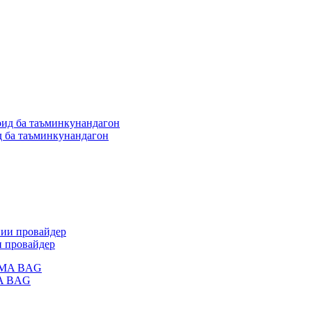
д ба таъминкунандагон
и провайдер
MA BAG