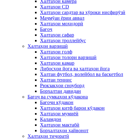
Халтаҳои камера
Халтаҳои CD
Халтаҳои сардтар ва хӯроки нисфирӯзӣ
Маҷмӯаи ёрии аввал
Халтаҳои моҳидорӣ
Бағоҷ
Халтаҳои сафар
Халтаҳои троллейбус
Халтаҳои варзишӣ
Халтаҳои голф
Халтаҳои толори варзишӣ
Халтаҳои камар
Либосҳои йога ва халтаҳои йога
Халтаи футбол, волейбол ва баскетбол
Халтаи теннис
Рюкзакҳои сноуборд
Борхалтаи давидан
Бағоҷ ва сумкаҳои кӯдакона
Бағоҷи кӯдакон
Халтаҳои китф барои кӯдакон
Халтаҳои мумиёӣ
Қаламдон
Халтаҳои мактабӣ
Борхалтаҳои ҳайвонот
Халтаҳои тиҷоратӣ