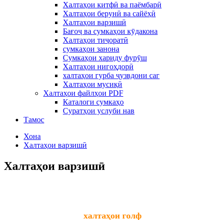
Халтаҳои китфӣ ва паёмбарӣ
Халтаҳои берунӣ ва сайёҳӣ
Халтаҳои варзишӣ
Бағоҷ ва сумкаҳои кӯдакона
Халтаҳои тиҷоратӣ
сумкаҳои занона
Сумкаҳои хариду фурӯш
Халтаҳои нигоҳдорӣ
халтаҳои гурба ҷузвдони саг
Халтаҳои мусиқӣ
Халтаҳои файлҳои PDF
Каталоги сумкаҳо
Суратҳои услуби нав
Тамос
Хона
Халтаҳои варзишӣ
Халтаҳои варзишӣ
халтаҳои голф