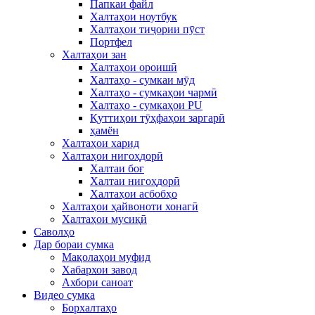
Папкаи файл
Халтаҳои ноутбук
Халтаҳои тиҷории пӯст
Портфел
Халтаҳои зан
Халтаҳои ороишӣ
Халтаҳо - сумкаи мӯд
Халтаҳо - сумкаҳои чармӣ
Халтаҳо - сумкаҳои PU
Қуттиҳои тӯҳфаҳои заргарӣ
ҳамён
Халтаҳои харид
Халтаҳои нигоҳдорӣ
Халтаи боғ
Халтаи нигоҳдорӣ
Халтаҳои асбобҳо
Халтаҳои ҳайвоноти хонагӣ
Халтаҳои мусиқӣ
Саволҳо
Дар бораи сумка
Мақолаҳои муфид
Хабархои завод
Ахбори саноат
Видео сумка
Борхалтаҳо