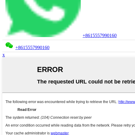
+8615557990160
+8615557990160
x