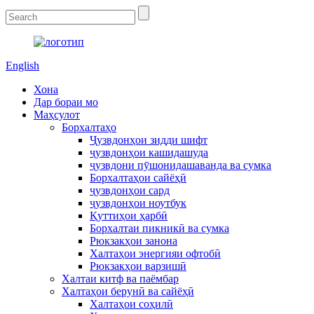
English
Хона
Дар бораи мо
Маҳсулот
Борхалтаҳо
Ҷузвдонҳои зидди шифт
ҷузвдонҳои кашидашуда
ҷузвдони пӯшонидашаванда ва сумка
Борхалтаҳои сайёҳӣ
ҷузвдонҳои сард
ҷузвдонҳои ноутбук
Қуттиҳои ҳарбӣ
Борхалтаи пикникӣ ва сумка
Рюкзакҳои занона
Халтаҳои энергияи офтобӣ
Рюкзакҳои варзишӣ
Халтаи китф ва паёмбар
Халтаҳои берунӣ ва сайёҳӣ
Халтаҳои соҳилӣ