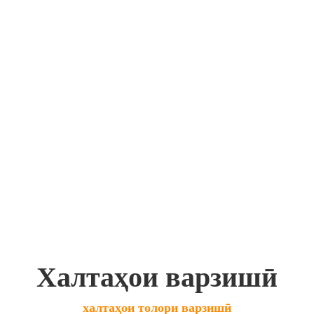
Халтаҳои варзишӣ
халтаҳои толори варзишӣ