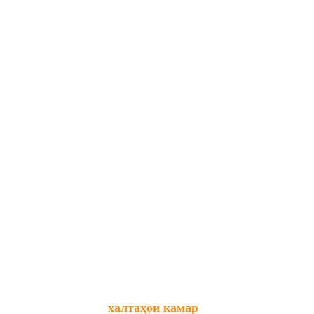
халтаҳои камар