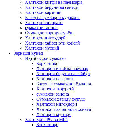
Халтаҳои китфӣ ва паёмбарӣ
Халтаҳои берунӣ ва сайёҳӣ
Халтаҳои варзишӣ
Бағоҷ ва сумкаҳои кӯдакона
Халтаҳои тиҷоратӣ
сумкаҳои занона
Сумкаҳои хариду фурӯш
Халтаҳои нигоҳдорӣ
Халтаҳои ҳайвоноти хонагӣ
Халтаҳои мусиқӣ
Зеркашӣ кунед
Иқтибосҳои сумкаҳо
Борхалтаҳо
Халтаҳои китф ва паёмбар
Халтаҳои берунӣ ва сайёҳӣ
Халтаҳои варзишӣ
Бағоҷ ва сумкаҳои кӯдакона
Халтаҳои тиҷоратӣ
сумкаҳои занона
Сумкаҳои хариду фурӯш
Халтаҳои нигоҳдорӣ
Халтаҳои ҳайвоноти хонагӣ
Халтаҳои мусиқӣ
Халтаҳои JPG ва MP4
Борхалтаҳо