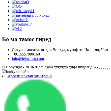
Бо мо тамос гиред
Сигуан саноати, шаҳри Ҷинхуа, музофоти Чжэцзян, Чин
+8615557990160
info@feimabag.com
© Copyright - 2010-2022: Ҳама ҳуқуқҳо ҳифз шудаанд.
- - , , , , , ,
Ирсоли почтаи электронӣ