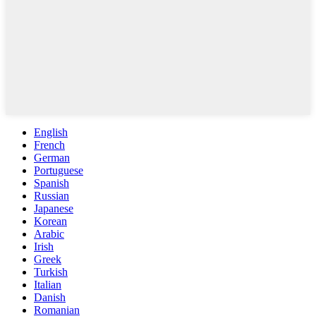
English
French
German
Portuguese
Spanish
Russian
Japanese
Korean
Arabic
Irish
Greek
Turkish
Italian
Danish
Romanian