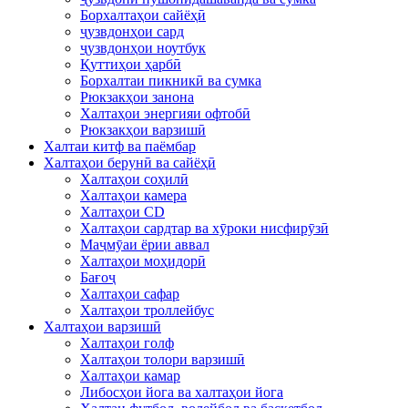
Борхалтаҳои сайёҳӣ
ҷузвдонҳои сард
ҷузвдонҳои ноутбук
Қуттиҳои ҳарбӣ
Борхалтаи пикникӣ ва сумка
Рюкзакҳои занона
Халтаҳои энергияи офтобӣ
Рюкзакҳои варзишӣ
Халтаи китф ва паёмбар
Халтаҳои берунӣ ва сайёҳӣ
Халтаҳои соҳилӣ
Халтаҳои камера
Халтаҳои CD
Халтаҳои сардтар ва хӯроки нисфирӯзӣ
Маҷмӯаи ёрии аввал
Халтаҳои моҳидорӣ
Бағоҷ
Халтаҳои сафар
Халтаҳои троллейбус
Халтаҳои варзишӣ
Халтаҳои голф
Халтаҳои толори варзишӣ
Халтаҳои камар
Либосҳои йога ва халтаҳои йога