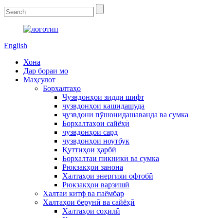
English
Хона
Дар бораи мо
Маҳсулот
Борхалтаҳо
Ҷузвдонҳои зидди шифт
ҷузвдонҳои кашидашуда
ҷузвдони пӯшонидашаванда ва сумка
Борхалтаҳои сайёҳӣ
ҷузвдонҳои сард
ҷузвдонҳои ноутбук
Қуттиҳои ҳарбӣ
Борхалтаи пикникӣ ва сумка
Рюкзакҳои занона
Халтаҳои энергияи офтобӣ
Рюкзакҳои варзишӣ
Халтаи китф ва паёмбар
Халтаҳои берунӣ ва сайёҳӣ
Халтаҳои соҳилӣ