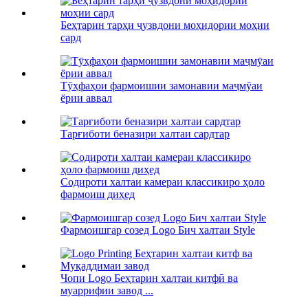
Беҳтарин тарҳи ҷузвдони моҳидории моҳии
сард
Тӯҳфаҳои фармоишии замонавии маҷмӯаи
ёрии аввал
Тарғиботи беназири халтаи сардтар
Содироти халтаи камераи классикиро ҳоло
фармоиш диҳед
Фармоишгар созед Logo Бич халтаи Style
Чопи Logo Беҳтарин халтаи китфӣ ва
муаррифии завод ...