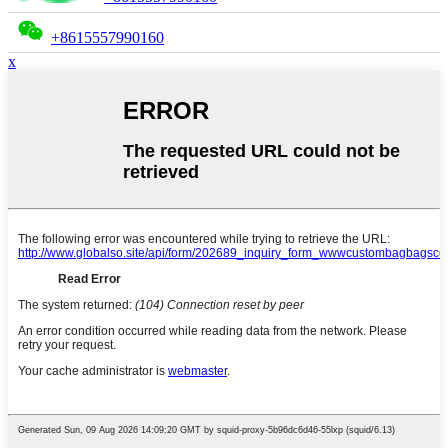
+8615557990160
x