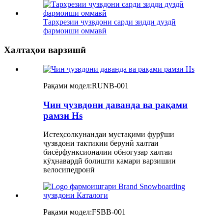
Тарҳрезии ҷузвдони сарди зидди дуздӣ
фармоиши оммавӣ
Халтаҳои варзишӣ
Рақами модел:
RUNB-001
Чин ҷузвдони даванда ва рақами
рамзи Hs
Истеҳсолкунандаи мустақими фурӯши
ҷузвдони тактикии берунӣ халтаи
бисёрфунксионалии обногузар халтаи
кӯҳнавардӣ болишти камари варзишии
велосипедронӣ
Рақами модел:
FSBB-001