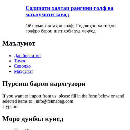
Содироти халтаи рангини голф ва
маълумоти завод
Оё шумо халтаҳои голф, Подшоҳон халтаҳои
голфро барои интихоби худ меҷӯед
Маълумот
Дар бораи мо
Тамос
Саволҳо
Маҳсулот
Пурсиш барои нархгузори
If you want to import from us ,please fill in the form below or send
selected items to : info@feimabag.com
Пурсиш
Моро дунбол кунед