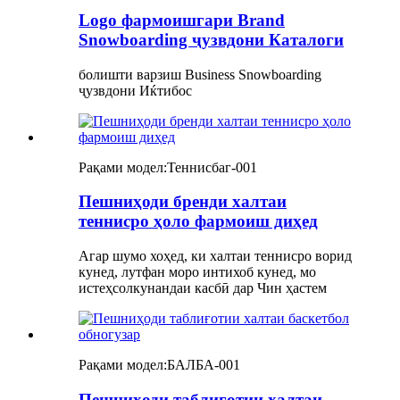
Logo фармоишгари Brand
Snowboarding ҷузвдони Каталоги
болишти варзиш Business Snowboarding
ҷузвдони Иќтибос
Рақами модел:
Теннисбаг-001
Пешниҳоди бренди халтаи
теннисро ҳоло фармоиш диҳед
Агар шумо хоҳед, ки халтаи теннисро ворид
кунед, лутфан моро интихоб кунед, мо
истеҳсолкунандаи касбӣ дар Чин ҳастем
Рақами модел:
БАЛБА-001
Пешниҳоди таблиғотии халтаи