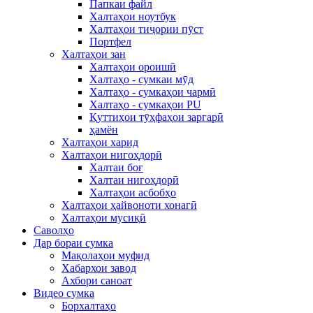
Папкаи файл
Халтаҳои ноутбук
Халтаҳои тиҷории пӯст
Портфел
Халтаҳои зан
Халтаҳои ороишӣ
Халтаҳо - сумкаи мӯд
Халтаҳо - сумкаҳои чармӣ
Халтаҳо - сумкаҳои PU
Қуттиҳои тӯҳфаҳои заргарӣ
ҳамён
Халтаҳои харид
Халтаҳои нигоҳдорӣ
Халтаи боғ
Халтаи нигоҳдорӣ
Халтаҳои асбобҳо
Халтаҳои ҳайвоноти хонагӣ
Халтаҳои мусиқӣ
Саволҳо
Дар бораи сумка
Мақолаҳои муфид
Хабархои завод
Ахбори саноат
Видео сумка
Борхалтаҳо