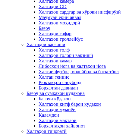
Халтаҳои камера
Халтаҳои CD
Халтаҳои сардтар ва хӯроки нисфирӯзӣ
Маҷмӯаи ёрии аввал
Халтаҳои моҳидорӣ
Бағоҷ
Халтаҳои сафар
Халтаҳои троллейбус
Халтаҳои варзишӣ
Халтаҳои голф
Халтаҳои толори варзишӣ
Халтаҳои камар
Либосҳои йога ва халтаҳои йога
Халтаи футбол, волейбол ва баскетбол
Халтаи теннис
Рюкзакҳои сноуборд
Борхалтаи давидан
Бағоҷ ва сумкаҳои кӯдакона
Бағоҷи кӯдакон
Халтаҳои китф барои кӯдакон
Халтаҳои мумиёӣ
Қаламдон
Халтаҳои мактабӣ
Борхалтаҳои ҳайвонот
Халтаҳои тиҷоратӣ