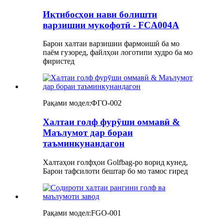
Иқтибосҳои нави болишти
варзишии мукофотӣ - FCA004A
Барои халтаи варзишии фармоишӣ ба мо
паём гузоред, файлҳои логотипи худро ба мо
фиристед
Рақами модел:
ФГО-002
Халтаи голф фурӯши оммавӣ &
Маълумот дар бораи
таъминкунандагон
Халтаҳои голфҳои Golfbag-ро ворид кунед,
Барои тафсилоти бештар бо мо тамос гиред
Рақами модел:
FGO-001