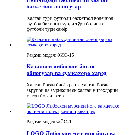
баскетбол обногузар
Халтаи тӯри футболи баскетбол волейбол
футбол болишти хурди тӯри болишти
футболи тӯри сайёр
Рақами модел:
ФИО-15
Каталоги либосҳои йогаи
обногузар ва сумкаҳоро харед
Халтаи йогаи бисёр ранга халтаи йогаи
аврупоӣ ва амрикоии як халтаи нигоҳдории
матои йогаи китф
Рақами модел:
ФЙО-1
LOGO Либосҳои муосири йога ва