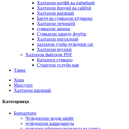
Халтаҳои китфӣ ва паёмбарӣ
Халтаҳои берунӣ ва сайёҳӣ
Халтаҳои варзишӣ
Бағоҷ ва сумкаҳои кӯдакона
Халтаҳои тиҷоратӣ
сумкаҳои занона
Сумкаҳои хариду фурӯш
Халтаҳои нигоҳдорӣ
халтаҳои гурба ҷузвдони саг
Халтаҳои мусиқӣ
Халтаҳои файлҳои PDF
Каталоги сумкаҳо
Суратҳои услуби нав
Тамос
Хона
Маҳсулот
Халтаҳои варзишӣ
Категорияҳо
Борхалтаҳо
Ҷузвдонҳои зидди шифт
ҷузвдонҳои кашидашуда
ҷузвдони пӯшонидашаванда ва сумка