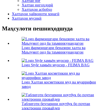
Халтаи боғ
Халтаи нигоҳдорӣ
Халтаҳои асбобҳо
Халтаҳои ҳайвоноти хонагӣ
Халтаҳои мусиқӣ
Маҳсулоти пешниҳодшуда
Logo фармоишгари беназири халта ва
Маълумот оид ба таъминкунандагон
Logo Style ҳамьён муосир - FEIMA BAG
Logo Халтаи косметикии муд ва муаррифии
завод
Таблиғоти беҳтарини ноутбук бо почтаи
электронии провайдер