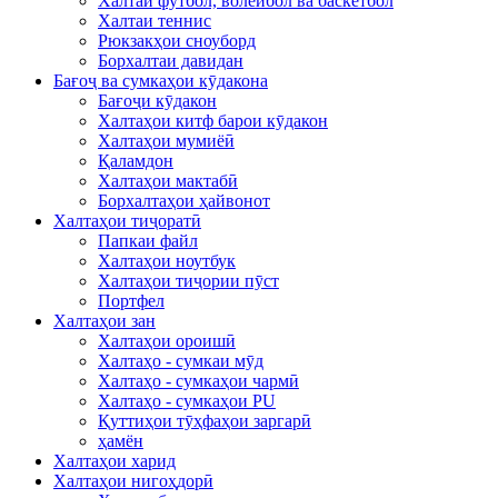
Халтаи футбол, волейбол ва баскетбол
Халтаи теннис
Рюкзакҳои сноуборд
Борхалтаи давидан
Бағоҷ ва сумкаҳои кӯдакона
Бағоҷи кӯдакон
Халтаҳои китф барои кӯдакон
Халтаҳои мумиёӣ
Қаламдон
Халтаҳои мактабӣ
Борхалтаҳои ҳайвонот
Халтаҳои тиҷоратӣ
Папкаи файл
Халтаҳои ноутбук
Халтаҳои тиҷории пӯст
Портфел
Халтаҳои зан
Халтаҳои ороишӣ
Халтаҳо - сумкаи мӯд
Халтаҳо - сумкаҳои чармӣ
Халтаҳо - сумкаҳои PU
Қуттиҳои тӯҳфаҳои заргарӣ
ҳамён
Халтаҳои харид
Халтаҳои нигоҳдорӣ