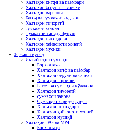
Халтаҳои китфӣ ва паёмбарӣ
Халтаҳои берунӣ ва сайёҳӣ
Халтаҳои варзишӣ
Бағоҷ ва сумкаҳои кӯдакона
Халтаҳои тиҷоратӣ
сумкаҳои занона
Сумкаҳои хариду фурӯш
Халтаҳои нигоҳдорӣ
Халтаҳои ҳайвоноти хонагӣ
Халтаҳои мусиқӣ
Зеркашӣ кунед
Иқтибосҳои сумкаҳо
Борхалтаҳо
Халтаҳои китф ва паёмбар
Халтаҳои берунӣ ва сайёҳӣ
Халтаҳои варзишӣ
Бағоҷ ва сумкаҳои кӯдакона
Халтаҳои тиҷоратӣ
сумкаҳои занона
Сумкаҳои хариду фурӯш
Халтаҳои нигоҳдорӣ
Халтаҳои ҳайвоноти хонагӣ
Халтаҳои мусиқӣ
Халтаҳои JPG ва MP4
Борхалтаҳо