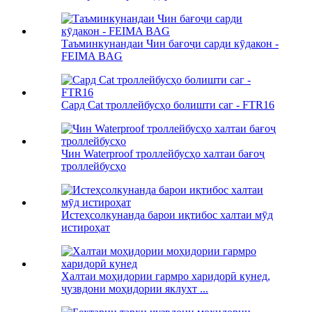
Таъминкунандаи Чин бағоҷи сарди кӯдакон -
FEIMA BAG
Сард Cat троллейбусҳо болишти саг - FTR16
Чин Waterproof троллейбусҳо халтаи бағоҷ
троллейбусҳо
Истеҳсолкунанда барои иқтибос халтаи мӯд
истироҳат
Халтаи моҳидории гармро харидорӣ кунед,
ҷузвдони моҳидории яклухт ...