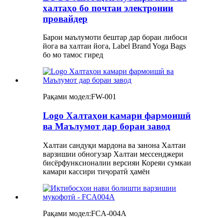
халтаҳо бо почтаи электронии
провайдер
Барои маълумоти бештар дар бораи либоси
йога ва халтаи йога, Label Brand Yoga Bags
бо мо тамос гиред
Рақами модел:
FW-001
Logo Халтаҳои камари фармоишӣ
ва Маълумот дар бораи завод
Халтаи сандуқи мардона ва занона Халтаи
варзишии обногузар Халтаи мессенджери
бисёрфунксионалии версияи Кореяи сумкаи
камари кассири тиҷоратӣ ҳамён
Рақами модел:
FCA-004A