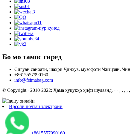
Бо мо тамос гиред
Сигуан саноати, шаҳри Ҷинхуа, музофоти Чжэцзян, Чин
+8615557990160
info@feimabag.com
© Copyright - 2010-2022: Ҳама ҳуқуқҳо ҳифз шудаанд.
- - , , , , ,
,
Ирсоли почтаи электронӣ
+8615557990160