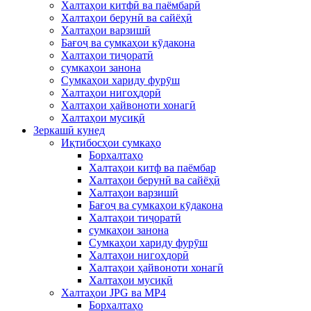
Халтаҳои китфӣ ва паёмбарӣ
Халтаҳои берунӣ ва сайёҳӣ
Халтаҳои варзишӣ
Бағоҷ ва сумкаҳои кӯдакона
Халтаҳои тиҷоратӣ
сумкаҳои занона
Сумкаҳои хариду фурӯш
Халтаҳои нигоҳдорӣ
Халтаҳои ҳайвоноти хонагӣ
Халтаҳои мусиқӣ
Зеркашӣ кунед
Иқтибосҳои сумкаҳо
Борхалтаҳо
Халтаҳои китф ва паёмбар
Халтаҳои берунӣ ва сайёҳӣ
Халтаҳои варзишӣ
Бағоҷ ва сумкаҳои кӯдакона
Халтаҳои тиҷоратӣ
сумкаҳои занона
Сумкаҳои хариду фурӯш
Халтаҳои нигоҳдорӣ
Халтаҳои ҳайвоноти хонагӣ
Халтаҳои мусиқӣ
Халтаҳои JPG ва MP4
Борхалтаҳо