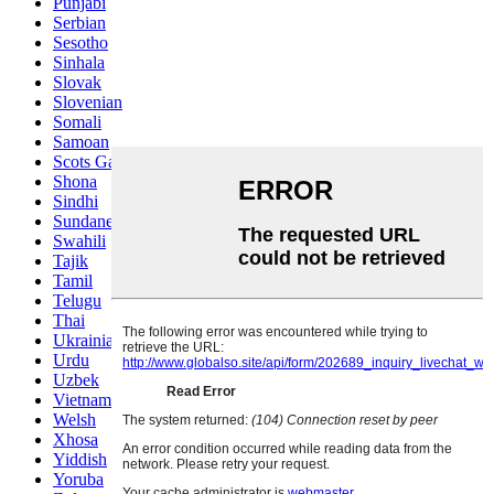
Punjabi
Serbian
Sesotho
Sinhala
Slovak
Slovenian
Somali
Samoan
Scots Gaelic
Shona
Sindhi
Sundanese
Swahili
Tajik
Tamil
Telugu
Thai
Ukrainian
Urdu
Uzbek
Vietnamese
Welsh
Xhosa
Yiddish
Yoruba