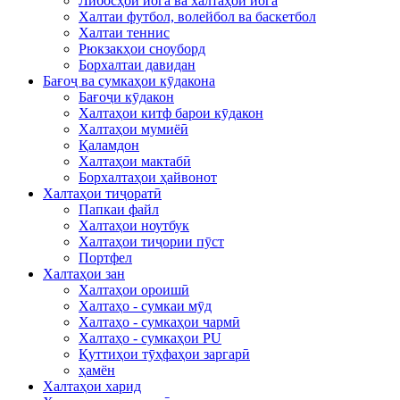
Либосҳои йога ва халтаҳои йога
Халтаи футбол, волейбол ва баскетбол
Халтаи теннис
Рюкзакҳои сноуборд
Борхалтаи давидан
Бағоҷ ва сумкаҳои кӯдакона
Бағоҷи кӯдакон
Халтаҳои китф барои кӯдакон
Халтаҳои мумиёӣ
Қаламдон
Халтаҳои мактабӣ
Борхалтаҳои ҳайвонот
Халтаҳои тиҷоратӣ
Папкаи файл
Халтаҳои ноутбук
Халтаҳои тиҷории пӯст
Портфел
Халтаҳои зан
Халтаҳои ороишӣ
Халтаҳо - сумкаи мӯд
Халтаҳо - сумкаҳои чармӣ
Халтаҳо - сумкаҳои PU
Қуттиҳои тӯҳфаҳои заргарӣ
ҳамён
Халтаҳои харид