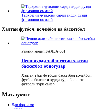
Тарҳрезии ҷузвдони сарди зидди дуздӣ
фармоиши оммавӣ
Халтаи футбол, волейбол ва баскетбол
Рақами модел:
БАЛБА-001
Пешниҳоди таблиғотии халтаи
баскетбол обногузар
Халтаи тӯри футболи баскетбол волейбол
футбол болишти хурди тӯри болишти
футболи тӯри сайёр
Маълумот
Дар бораи мо