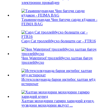
электронии провайдер
Таъминкунандаи Чин бағоҷи сарди кӯдакон -
FEIMA BAG
Сард Cat троллейбусҳо болишти саг - FTR16
Чин Waterproof троллейбусҳо халтаи бағоҷ
троллейбусҳо
Истеҳсолкунанда барои иқтибос халтаи мӯд
истироҳат
Халтаи моҳидории гармро харидорӣ кунед,
ҷузвдони моҳидории яклухт ...