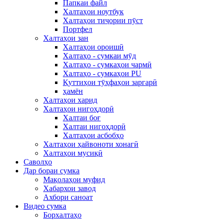
Папкаи файл
Халтаҳои ноутбук
Халтаҳои тиҷории пӯст
Портфел
Халтаҳои зан
Халтаҳои ороишӣ
Халтаҳо - сумкаи мӯд
Халтаҳо - сумкаҳои чармӣ
Халтаҳо - сумкаҳои PU
Қуттиҳои тӯҳфаҳои заргарӣ
ҳамён
Халтаҳои харид
Халтаҳои нигоҳдорӣ
Халтаи боғ
Халтаи нигоҳдорӣ
Халтаҳои асбобҳо
Халтаҳои ҳайвоноти хонагӣ
Халтаҳои мусиқӣ
Саволҳо
Дар бораи сумка
Мақолаҳои муфид
Хабархои завод
Ахбори саноат
Видео сумка
Борхалтаҳо