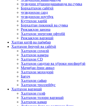
ҷузвдони пӯшонидашаванда ва сумка
Борхалтаҳои сайёҳӣ
ҷузвдонҳои сард
ҷузвдонҳои ноутбук
Қуттиҳои ҳарбӣ
Борхалтаи пикникӣ ва сумка
Рюкзакҳои занона
Халтаҳои энергияи офтобӣ
Рюкзакҳои варзишӣ
Халтаи китф ва паёмбар
Халтаҳои берунӣ ва сайёҳӣ
Халтаҳои соҳилӣ
Халтаҳои камера
Халтаҳои CD
Халтаҳои сардтар ва хӯроки нисфирӯзӣ
Маҷмӯаи ёрии аввал
Халтаҳои моҳидорӣ
Бағоҷ
Халтаҳои сафар
Халтаҳои троллейбус
Халтаҳои варзишӣ
Халтаҳои голф
Халтаҳои толори варзишӣ
Халтаҳои камар