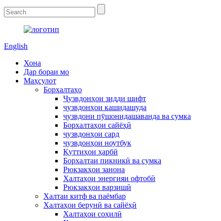
English
Хона
Дар бораи мо
Маҳсулот
Борхалтаҳо
Ҷузвдонҳои зидди шифт
ҷузвдонҳои кашидашуда
ҷузвдони пӯшонидашаванда ва сумка
Борхалтаҳои сайёҳӣ
ҷузвдонҳои сард
ҷузвдонҳои ноутбук
Қуттиҳои ҳарбӣ
Борхалтаи пикникӣ ва сумка
Рюкзакҳои занона
Халтаҳои энергияи офтобӣ
Рюкзакҳои варзишӣ
Халтаи китф ва паёмбар
Халтаҳои берунӣ ва сайёҳӣ
Халтаҳои соҳилӣ