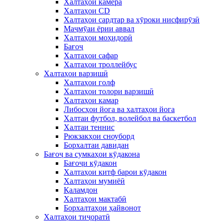
Халтаҳои камера
Халтаҳои CD
Халтаҳои сардтар ва хӯроки нисфирӯзӣ
Маҷмӯаи ёрии аввал
Халтаҳои моҳидорӣ
Бағоҷ
Халтаҳои сафар
Халтаҳои троллейбус
Халтаҳои варзишӣ
Халтаҳои голф
Халтаҳои толори варзишӣ
Халтаҳои камар
Либосҳои йога ва халтаҳои йога
Халтаи футбол, волейбол ва баскетбол
Халтаи теннис
Рюкзакҳои сноуборд
Борхалтаи давидан
Бағоҷ ва сумкаҳои кӯдакона
Бағоҷи кӯдакон
Халтаҳои китф барои кӯдакон
Халтаҳои мумиёӣ
Қаламдон
Халтаҳои мактабӣ
Борхалтаҳои ҳайвонот
Халтаҳои тиҷоратӣ