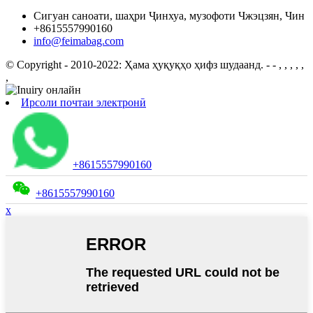
Сигуан саноати, шаҳри Ҷинхуа, музофоти Чжэцзян, Чин
+8615557990160
info@feimabag.com
© Copyright - 2010-2022: Ҳама ҳуқуқҳо ҳифз шудаанд.
- - , , , , ,
,
Ирсоли почтаи электронӣ
+8615557990160
+8615557990160
x