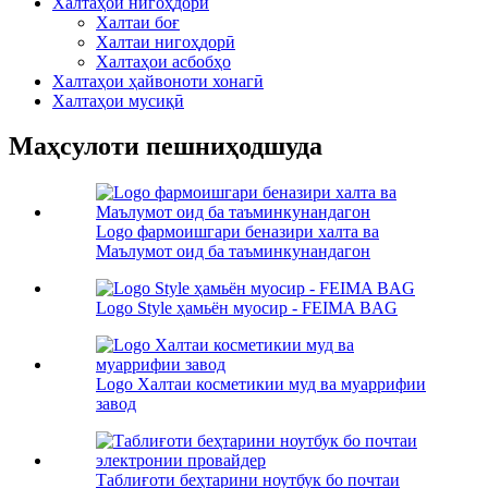
Халтаҳои нигоҳдорӣ
Халтаи боғ
Халтаи нигоҳдорӣ
Халтаҳои асбобҳо
Халтаҳои ҳайвоноти хонагӣ
Халтаҳои мусиқӣ
Маҳсулоти пешниҳодшуда
Logo фармоишгари беназири халта ва
Маълумот оид ба таъминкунандагон
Logo Style ҳамьён муосир - FEIMA BAG
Logo Халтаи косметикии муд ва муаррифии
завод
Таблиғоти беҳтарини ноутбук бо почтаи