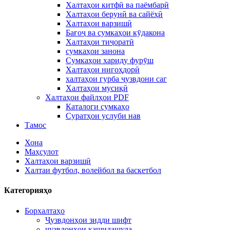
Халтаҳои китфӣ ва паёмбарӣ
Халтаҳои берунӣ ва сайёҳӣ
Халтаҳои варзишӣ
Бағоҷ ва сумкаҳои кӯдакона
Халтаҳои тиҷоратӣ
сумкаҳои занона
Сумкаҳои хариду фурӯш
Халтаҳои нигоҳдорӣ
халтаҳои гурба ҷузвдони саг
Халтаҳои мусиқӣ
Халтаҳои файлҳои PDF
Каталоги сумкаҳо
Суратҳои услуби нав
Тамос
Хона
Маҳсулот
Халтаҳои варзишӣ
Халтаи футбол, волейбол ва баскетбол
Категорияҳо
Борхалтаҳо
Ҷузвдонҳои зидди шифт
ҷузвдонҳои кашидашуда