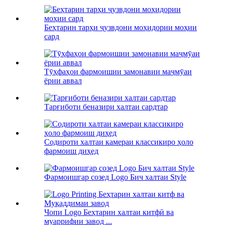
Беҳтарин тарҳи ҷузвдони моҳидории моҳии
сард
Тӯҳфаҳои фармоишии замонавии маҷмӯаи
ёрии аввал
Тарғиботи беназири халтаи сардтар
Содироти халтаи камераи классикиро ҳоло
фармоиш диҳед
Фармоишгар созед Logo Бич халтаи Style
Чопи Logo Беҳтарин халтаи китфӣ ва
муаррифии завод ...