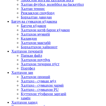
Либосҳои йога ва халтаҳои йога
Халтаи футбол, волейбол ва баскетбол
Халтаи теннис
Рюкзакҳои сноуборд
Борхалтаи давидан
Бағоҷ ва сумкаҳои кӯдакона
Бағоҷи кӯдакон
Халтаҳои китф барои кӯдакон
Халтаҳои мумиёӣ
Қаламдон
Халтаҳои мактабӣ
Борхалтаҳои ҳайвонот
Халтаҳои тиҷоратӣ
Папкаи файл
Халтаҳои ноутбук
Халтаҳои тиҷории пӯст
Портфел
Халтаҳои зан
Халтаҳои ороишӣ
Халтаҳо - сумкаи мӯд
Халтаҳо - сумкаҳои чармӣ
Халтаҳо - сумкаҳои PU
Қуттиҳои тӯҳфаҳои заргарӣ
ҳамён
Халтаҳои харид