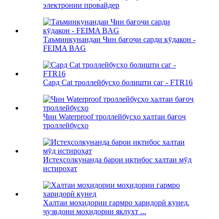
электронии провайдер
Таъминкунандаи Чин бағоҷи сарди кӯдакон -
FEIMA BAG
Сард Cat троллейбусҳо болишти саг - FTR16
Чин Waterproof троллейбусҳо халтаи бағоҷ
троллейбусҳо
Истеҳсолкунанда барои иқтибос халтаи мӯд
истироҳат
Халтаи моҳидории гармро харидорӣ кунед,
ҷузвдони моҳидории яклухт ...