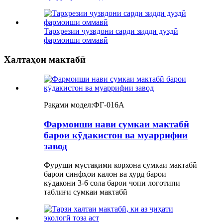
Тарҳрезии ҷузвдони сарди зидди дуздӣ
фармоиши оммавӣ
Халтаҳои мактабӣ
Рақами модел:
ФГ-016А
Фармоиши нави сумкаи мактабӣ
барои кӯдакистон ва муаррифии
завод
Фурӯши мустақими корхона сумкаи мактабӣ
барои синфҳои калон ва хурд барои
кӯдакони 3-6 сола барои чопи логотипи
таблиғи сумкаи мактабӣ