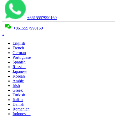
+8615557990160
+8615557990160
x
English
French
German
Portuguese
Spanish
Russian
Japanese
Korean
Arabic
Irish
Greek
Turkish
Italian
Danish
Romanian
Indonesian