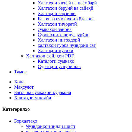
Халтаҳои китфӣ ва паёмбарӣ
Халтаҳои берунӣ ва сайёҳӣ
Халтаҳои варзишӣ
Бағоҷ ва сумкаҳои кӯдакона
Халтаҳои тиҷоратӣ
сумкаҳои занона
Сумкаҳои хариду фурӯш
Халтаҳои нигоҳдорӣ
халтаҳои гурба ҷузвдони саг
Халтаҳои мусиқӣ
Халтаҳои файлҳои PDF
Каталоги сумкаҳо
Суратҳои услуби нав
Тамос
Хона
Маҳсулот
Бағоҷ ва сумкаҳои кӯдакона
Халтаҳои мактабӣ
Категорияҳо
Борхалтаҳо
Ҷузвдонҳои зидди шифт
ҷузвдонҳои кашидашуда