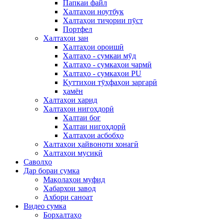
Папкаи файл
Халтаҳои ноутбук
Халтаҳои тиҷории пӯст
Портфел
Халтаҳои зан
Халтаҳои ороишӣ
Халтаҳо - сумкаи мӯд
Халтаҳо - сумкаҳои чармӣ
Халтаҳо - сумкаҳои PU
Қуттиҳои тӯҳфаҳои заргарӣ
ҳамён
Халтаҳои харид
Халтаҳои нигоҳдорӣ
Халтаи боғ
Халтаи нигоҳдорӣ
Халтаҳои асбобҳо
Халтаҳои ҳайвоноти хонагӣ
Халтаҳои мусиқӣ
Саволҳо
Дар бораи сумка
Мақолаҳои муфид
Хабархои завод
Ахбори саноат
Видео сумка
Борхалтаҳо