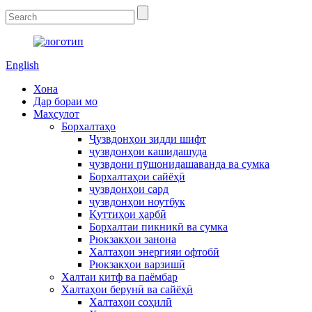
English
Хона
Дар бораи мо
Маҳсулот
Борхалтаҳо
Ҷузвдонҳои зидди шифт
ҷузвдонҳои кашидашуда
ҷузвдони пӯшонидашаванда ва сумка
Борхалтаҳои сайёҳӣ
ҷузвдонҳои сард
ҷузвдонҳои ноутбук
Қуттиҳои ҳарбӣ
Борхалтаи пикникӣ ва сумка
Рюкзакҳои занона
Халтаҳои энергияи офтобӣ
Рюкзакҳои варзишӣ
Халтаи китф ва паёмбар
Халтаҳои берунӣ ва сайёҳӣ
Халтаҳои соҳилӣ