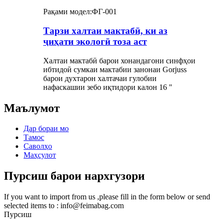
Рақами модел:
ФГ-001
Тарзи халтаи мактабӣ, ки аз
ҷиҳати экологӣ тоза аст
Халтаи мактабӣ барои хонандагони синфҳои
ибтидоӣ сумкаи мактабии занонаи Gorjuss
барои духтарон халтачаи гулобии
нафаскашии зебо иқтидори калон 16 "
Маълумот
Дар бораи мо
Тамос
Саволҳо
Маҳсулот
Пурсиш барои нархгузори
If you want to import from us ,please fill in the form below or send
selected items to : info@feimabag.com
Пурсиш