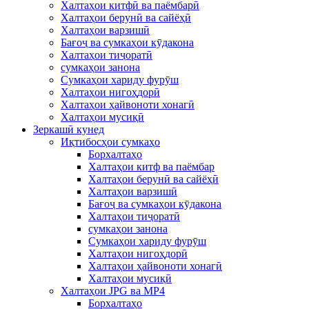
Халтаҳои китфӣ ва паёмбарӣ
Халтаҳои берунӣ ва сайёҳӣ
Халтаҳои варзишӣ
Бағоҷ ва сумкаҳои кӯдакона
Халтаҳои тиҷоратӣ
сумкаҳои занона
Сумкаҳои хариду фурӯш
Халтаҳои нигоҳдорӣ
Халтаҳои ҳайвоноти хонагӣ
Халтаҳои мусиқӣ
Зеркашӣ кунед
Иқтибосҳои сумкаҳо
Борхалтаҳо
Халтаҳои китф ва паёмбар
Халтаҳои берунӣ ва сайёҳӣ
Халтаҳои варзишӣ
Бағоҷ ва сумкаҳои кӯдакона
Халтаҳои тиҷоратӣ
сумкаҳои занона
Сумкаҳои хариду фурӯш
Халтаҳои нигоҳдорӣ
Халтаҳои ҳайвоноти хонагӣ
Халтаҳои мусиқӣ
Халтаҳои JPG ва MP4
Борхалтаҳо