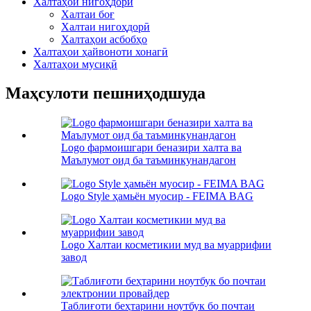
Халтаҳои нигоҳдорӣ
Халтаи боғ
Халтаи нигоҳдорӣ
Халтаҳои асбобҳо
Халтаҳои ҳайвоноти хонагӣ
Халтаҳои мусиқӣ
Маҳсулоти пешниҳодшуда
Logo фармоишгари беназири халта ва
Маълумот оид ба таъминкунандагон
Logo Style ҳамьён муосир - FEIMA BAG
Logo Халтаи косметикии муд ва муаррифии
завод
Таблиғоти беҳтарини ноутбук бо почтаи