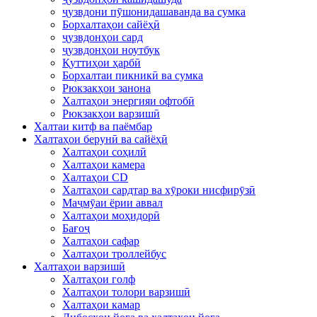
ҷузвдони пӯшонидашаванда ва сумка
Борхалтаҳои сайёҳӣ
ҷузвдонҳои сард
ҷузвдонҳои ноутбук
Қуттиҳои ҳарбӣ
Борхалтаи пикникӣ ва сумка
Рюкзакҳои занона
Халтаҳои энергияи офтобӣ
Рюкзакҳои варзишӣ
Халтаи китф ва паёмбар
Халтаҳои берунӣ ва сайёҳӣ
Халтаҳои соҳилӣ
Халтаҳои камера
Халтаҳои CD
Халтаҳои сардтар ва хӯроки нисфирӯзӣ
Маҷмӯаи ёрии аввал
Халтаҳои моҳидорӣ
Бағоҷ
Халтаҳои сафар
Халтаҳои троллейбус
Халтаҳои варзишӣ
Халтаҳои голф
Халтаҳои толори варзишӣ
Халтаҳои камар