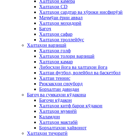
Халтаҳои камера
Халтаҳои CD
Халтаҳои сардтар ва хӯроки нисфирӯзӣ
Маҷмӯаи ёрии аввал
Халтаҳои моҳидорӣ
Бағоҷ
Халтаҳои сафар
Халтаҳои троллейбус
Халтаҳои варзишӣ
Халтаҳои голф
Халтаҳои толори варзишӣ
Халтаҳои камар
Либосҳои йога ва халтаҳои йога
Халтаи футбол, волейбол ва баскетбол
Халтаи теннис
Рюкзакҳои сноуборд
Борхалтаи давидан
Бағоҷ ва сумкаҳои кӯдакона
Бағоҷи кӯдакон
Халтаҳои китф барои кӯдакон
Халтаҳои мумиёӣ
Қаламдон
Халтаҳои мактабӣ
Борхалтаҳои ҳайвонот
Халтаҳои тиҷоратӣ