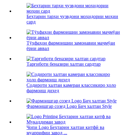
Беҳтарин тарҳи ҷузвдони моҳидории моҳии
сард
Тӯҳфаҳои фармоишии замонавии маҷмӯаи
ёрии аввал
Тарғиботи беназири халтаи сардтар
Содироти халтаи камераи классикиро ҳоло
фармоиш диҳед
Фармоишгар созед Logo Бич халтаи Style
Чопи Logo Беҳтарин халтаи китфӣ ва
муаррифии завод ...