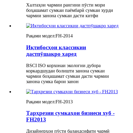
Халтаҳои чармии рангини пӯсти мори
боҳашамат сумкаи паёмбарӣ сумкаи хурди
чармии занона сумкаи дасти китфи
Рақами модел:
FH-2014
Иқтибосҳои классикии
дастпӯшакро харед
BSCI ISO корхонаи экологии дубора
коркардшудаи болишти занона сумкаи
чармии боҳашамат сумкаи дасти чармии
занона сумка барои занон
Рақами модел:
FH-2013
Тарҳрезии сумкаҳои бизнеси хуб -
FH2013
Дизайнерҳои пӯсти баландсифати чармӣ