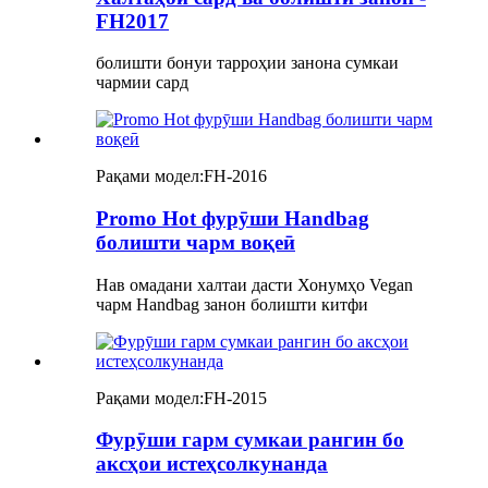
FH2017
болишти бонуи тарроҳии занона сумкаи
чармии сард
Рақами модел:
FH-2016
Promo Hot фурӯши Handbag
болишти чарм воқеӣ
Нав омадани халтаи дасти Хонумҳо Vegan
чарм Handbag занон болишти китфи
Рақами модел:
FH-2015
Фурӯши гарм сумкаи рангин бо
аксҳои истеҳсолкунанда