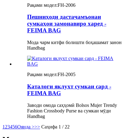
Рақами модел:
FH-2006
Пешниҳоди дастаҷамъонаи
сумкаҳои замонавиро харед -
FEIMA BAG
Мода чарм китфи болишти боҳашамат занон
Handbag
Рақами модел:
FH-2005
Каталоги яклухт сумкаи сард -
FEIMA BAG
Заводи омода саҳҳомӣ Bolsos Mujer Trendy
Fashion Crossbody Purse ва сумкаи мӯди
Handbag
1
2
3
4
5
6
Оянда >
>>
Саҳифа 1 / 22