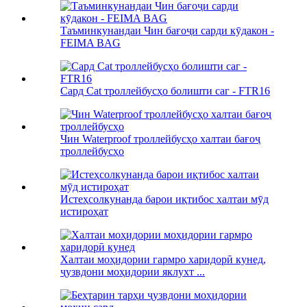
Таъминкунандаи Чин бағоҷи сарди кӯдакон -
FEIMA BAG
Сард Cat троллейбусҳо болишти саг - FTR16
Чин Waterproof троллейбусҳо халтаи бағоҷ
троллейбусҳо
Истеҳсолкунанда барои иқтибос халтаи мӯд
истироҳат
Халтаи моҳидории гармро харидорӣ кунед,
ҷузвдони моҳидории яклухт ...