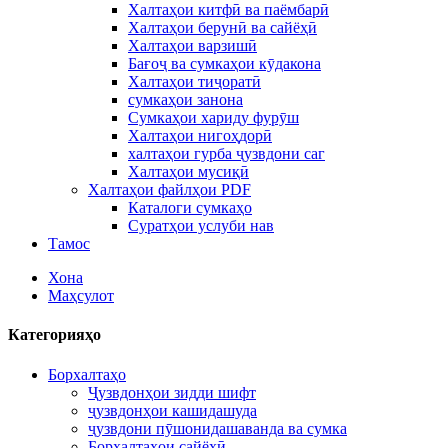
Халтаҳои китфӣ ва паёмбарӣ
Халтаҳои берунӣ ва сайёҳӣ
Халтаҳои варзишӣ
Бағоҷ ва сумкаҳои кӯдакона
Халтаҳои тиҷоратӣ
сумкаҳои занона
Сумкаҳои хариду фурӯш
Халтаҳои нигоҳдорӣ
халтаҳои гурба ҷузвдони саг
Халтаҳои мусиқӣ
Халтаҳои файлҳои PDF
Каталоги сумкаҳо
Суратҳои услуби нав
Тамос
Хона
Маҳсулот
Категорияҳо
Борхалтаҳо
Ҷузвдонҳои зидди шифт
ҷузвдонҳои кашидашуда
ҷузвдони пӯшонидашаванда ва сумка
Борхалтаҳои сайёҳӣ