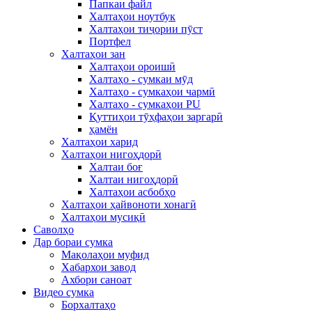
Папкаи файл
Халтаҳои ноутбук
Халтаҳои тиҷории пӯст
Портфел
Халтаҳои зан
Халтаҳои ороишӣ
Халтаҳо - сумкаи мӯд
Халтаҳо - сумкаҳои чармӣ
Халтаҳо - сумкаҳои PU
Қуттиҳои тӯҳфаҳои заргарӣ
ҳамён
Халтаҳои харид
Халтаҳои нигоҳдорӣ
Халтаи боғ
Халтаи нигоҳдорӣ
Халтаҳои асбобҳо
Халтаҳои ҳайвоноти хонагӣ
Халтаҳои мусиқӣ
Саволҳо
Дар бораи сумка
Мақолаҳои муфид
Хабархои завод
Ахбори саноат
Видео сумка
Борхалтаҳо