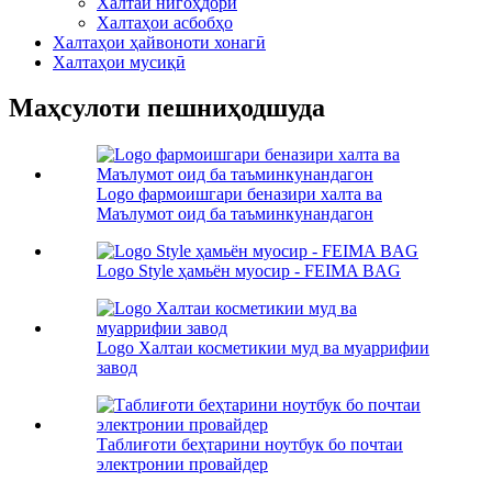
Халтаи нигоҳдорӣ
Халтаҳои асбобҳо
Халтаҳои ҳайвоноти хонагӣ
Халтаҳои мусиқӣ
Маҳсулоти пешниҳодшуда
Logo фармоишгари беназири халта ва
Маълумот оид ба таъминкунандагон
Logo Style ҳамьён муосир - FEIMA BAG
Logo Халтаи косметикии муд ва муаррифии
завод
Таблиғоти беҳтарини ноутбук бо почтаи
электронии провайдер