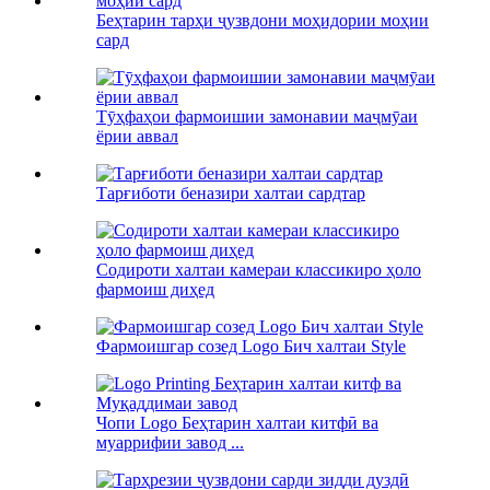
Беҳтарин тарҳи ҷузвдони моҳидории моҳии
сард
Тӯҳфаҳои фармоишии замонавии маҷмӯаи
ёрии аввал
Тарғиботи беназири халтаи сардтар
Содироти халтаи камераи классикиро ҳоло
фармоиш диҳед
Фармоишгар созед Logo Бич халтаи Style
Чопи Logo Беҳтарин халтаи китфӣ ва
муаррифии завод ...