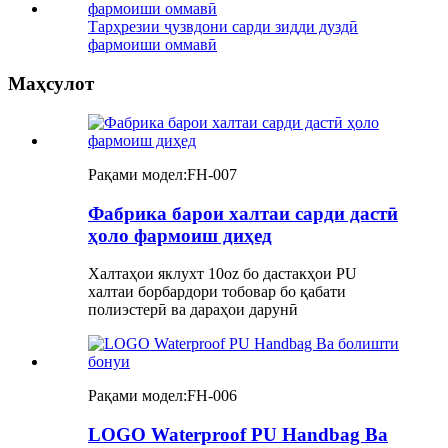
Тарҳрезии ҷузвдони сарди зидди дуздӣ
фармоиши оммавӣ
Маҳсулот
Рақами модел:
FH-007
Фабрика барои халтаи сарди дастӣ
ҳоло фармоиш диҳед
Халтаҳои яклухт 10oz бо дастакҳои PU
халтаи борбардори тобовар бо қабати
полиэстерӣ ва дараҳои дарунӣ
Рақами модел:
FH-006
LOGO Waterproof PU Handbag Ва