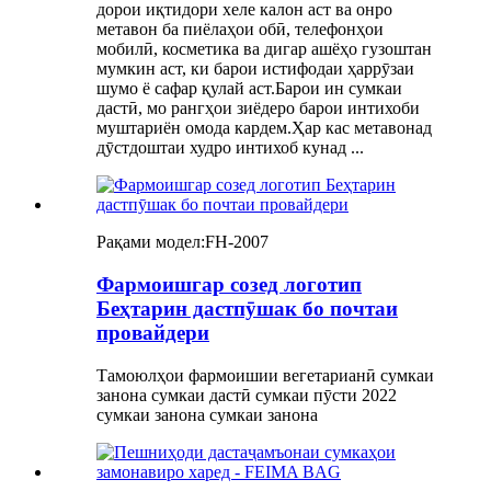
дорои иқтидори хеле калон аст ва онро
метавон ба пиёлаҳои обӣ, телефонҳои
мобилӣ, косметика ва дигар ашёҳо гузоштан
мумкин аст, ки барои истифодаи ҳаррӯзаи
шумо ё сафар қулай аст.Барои ин сумкаи
дастӣ, мо рангҳои зиёдеро барои интихоби
муштариён омода кардем.Ҳар кас метавонад
дӯстдоштаи худро интихоб кунад ...
Рақами модел:
FH-2007
Фармоишгар созед логотип
Беҳтарин дастпӯшак бо почтаи
провайдери
Тамоюлҳои фармоишии вегетарианӣ сумкаи
занона сумкаи дастӣ сумкаи пӯсти 2022
сумкаи занона сумкаи занона