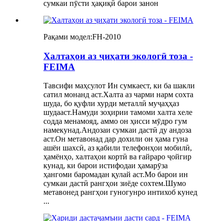
сумкаи пӯсти ҳақиқӣ барои занон
Рақами модел:
FH-2010
Халтаҳои аз ҷиҳати экологӣ тоза -
FEIMA
Тавсифи маҳсулот Ин сумкаест, ки ба шакли
сатил монанд аст.Халта аз чарми нарм сохта
шуда, бо қуфли хурди металлӣ муҷаҳҳаз
шудааст.Намуди зоҳирии тамоми халта хеле
содда менамояд, аммо он ҳисси мӯдро гум
намекунад.Андозаи сумкаи дастӣ ду андоза
аст.Он метавонад дар дохили он ҳама гуна
ашёи шахсӣ, аз қабили телефонҳои мобилӣ,
ҳамёнҳо, халтаҳои кортӣ ва ғайраро ҷойгир
кунад, ки барои истифодаи ҳамарӯза
ҳангоми баромадан қулай аст.Мо барои ин
сумкаи дастӣ рангҳои зиёде сохтем.Шумо
метавонед рангҳои гуногунро интихоб кунед
...