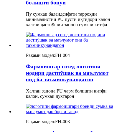
болишти бонуи
Пу сумкаи баландсифати тарроҳии
минималистии PU пӯсти иқтидори калон
халтаи дастпӯшии занона сумкаи китфи
Рақами модел:
FH-004
Фармоишгар созед логотипи
нодири дастпӯшак ва маълумот
оид ба таъминкунандагон
Халтаи занона PU чарм болишти китфи
калон, сумкаи духтарон
Рақами модел:
FH-003