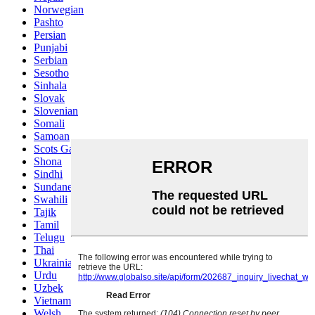
Norwegian
Pashto
Persian
Punjabi
Serbian
Sesotho
Sinhala
Slovak
Slovenian
Somali
Samoan
Scots Gaelic
Shona
Sindhi
Sundanese
Swahili
Tajik
Tamil
Telugu
Thai
Ukrainian
Urdu
Uzbek
Vietnamese
Welsh