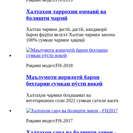
Халтаҳои тарроҳии оммавӣ ва
болишти чармӣ
Халтаи чармии дастӣ, дастӣ, кандакорӣ
барои фурӯш яклухт Халтаи чармии занона
100% сумкаи чармии ҳақиқӣ
Рақами модел:
FH-2018
Маълумоти воридотӣ барои
беҳтарин сумкаи пӯсти воқеӣ
Халтаҳои чармии боҳашамат ва
вегетариании соли 2022 сумкаи сатили васеъ
Рақами модел:
FH-2017
Халтаҳои сард ва болишти занон -