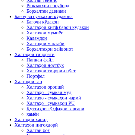
Халтаи теннис
Рюкзакҳои сноуборд
Борхалтаи давидан
Бағоҷ ва сумкаҳои кӯдакона
Бағоҷи кӯдакон
Халтаҳои китф барои кӯдакон
Халтаҳои мумиёӣ
Қаламдон
Халтаҳои мактабӣ
Борхалтаҳои ҳайвонот
Халтаҳои тиҷоратӣ
Папкаи файл
Халтаҳои ноутбук
Халтаҳои тиҷории пӯст
Портфел
Халтаҳои зан
Халтаҳои ороишӣ
Халтаҳо - сумкаи мӯд
Халтаҳо - сумкаҳои чармӣ
Халтаҳо - сумкаҳои PU
Қуттиҳои тӯҳфаҳои заргарӣ
ҳамён
Халтаҳои харид
Халтаҳои нигоҳдорӣ
Халтаи боғ