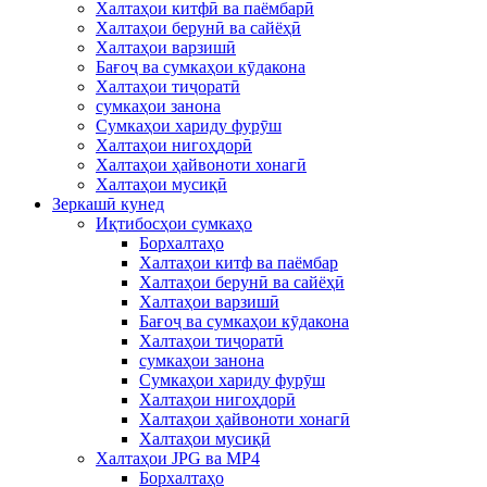
Халтаҳои китфӣ ва паёмбарӣ
Халтаҳои берунӣ ва сайёҳӣ
Халтаҳои варзишӣ
Бағоҷ ва сумкаҳои кӯдакона
Халтаҳои тиҷоратӣ
сумкаҳои занона
Сумкаҳои хариду фурӯш
Халтаҳои нигоҳдорӣ
Халтаҳои ҳайвоноти хонагӣ
Халтаҳои мусиқӣ
Зеркашӣ кунед
Иқтибосҳои сумкаҳо
Борхалтаҳо
Халтаҳои китф ва паёмбар
Халтаҳои берунӣ ва сайёҳӣ
Халтаҳои варзишӣ
Бағоҷ ва сумкаҳои кӯдакона
Халтаҳои тиҷоратӣ
сумкаҳои занона
Сумкаҳои хариду фурӯш
Халтаҳои нигоҳдорӣ
Халтаҳои ҳайвоноти хонагӣ
Халтаҳои мусиқӣ
Халтаҳои JPG ва MP4
Борхалтаҳо