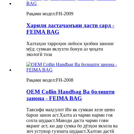
Рақами модел:
FH-2009
Хариди дастаҷамъии дасти сард -
FEIMA BAG
Халтаҳои тарроҳии либоси ҳизбии занони
мӯд: сумкаи яклухти бонуи аз ҷиҳати
экологӣ тоза
Рақами модел:
FH-2008
OEM Collin Handbag Ва болишти
занона - FEIMA BAG
Тавсифи маҳсулот Ин як сумкаи хеле шево
барои занон аст.Халта аз чарми нарми гов
сохта шудааст.Маводи даста чарми гови
якранг аст, ки дар сумка бо дӯзҳои якхела ва
зич устувор гузошта шудааст.Халтаи дастӣ