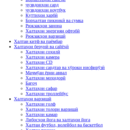
ҷузвдонҳои сард
ҷузвдонҳои ноутбук
Қуттиҳои ҳарбӣ
Борхалтаи пикникӣ ва сумка
Рюкзакҳои занона
Халтаҳои энергияи офтобӣ
Рюкзакҳои варзишӣ
Халтаи китф ва паёмбар
Халтаҳои берунӣ ва сайёҳӣ
Халтаҳои соҳилӣ
Халтаҳои камера
Халтаҳои CD
Халтаҳои сардтар ва хӯроки нисфирӯзӣ
Маҷмӯаи ёрии аввал
Халтаҳои моҳидорӣ
Бағоҷ
Халтаҳои сафар
Халтаҳои троллейбус
Халтаҳои варзишӣ
Халтаҳои голф
Халтаҳои толори варзишӣ
Халтаҳои камар
Либосҳои йога ва халтаҳои йога
Халтаи футбол, волейбол ва баскетбол