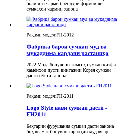
болишти чармӣ брендҳои фармоишӣ
сумкаҳои чармии занона
Рақами модел:
FH-2012
Фабрика барои сумкаи муд ва
муқаддима кардани растаниҳо
2022 Мода бонувони тимсоҳ сумкаи китфи
ҳамёнҳои пӯсти винтажии Корея сумкаи
дасти пӯсти занона
Рақами модел:
FH-2011
Logo Style нави сумкаи дастӣ -
FH2011
Беҳтарин фурӯшанда сумкаи дасти занона
боҳашамат бонувон тарроҳии мудаввар