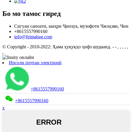
Бо мо тамос гиред
Сигуан саноати, шаҳри Ҷинхуа, музофоти Чжэцзян, Чин
+8615557990160
info@feimabag.com
© Copyright - 2010-2022: Ҳама ҳуқуқҳо ҳифз шудаанд.
- - , , , , ,
,
Ирсоли почтаи электронӣ
+8615557990160
+8615557990160
x