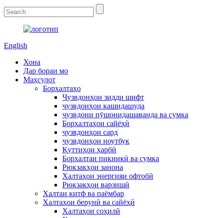
English
Хона
Дар бораи мо
Маҳсулот
Борхалтаҳо
Ҷузвдонҳои зидди шифт
ҷузвдонҳои кашидашуда
ҷузвдони пӯшонидашаванда ва сумка
Борхалтаҳои сайёҳӣ
ҷузвдонҳои сард
ҷузвдонҳои ноутбук
Қуттиҳои ҳарбӣ
Борхалтаи пикникӣ ва сумка
Рюкзакҳои занона
Халтаҳои энергияи офтобӣ
Рюкзакҳои варзишӣ
Халтаи китф ва паёмбар
Халтаҳои берунӣ ва сайёҳӣ
Халтаҳои соҳилӣ