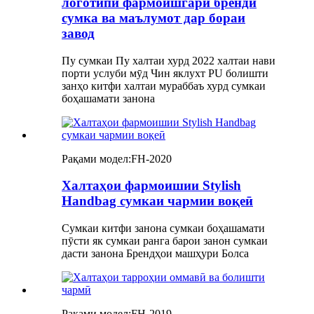
логотипи фармоишгари бренди
сумка ва маълумот дар бораи
завод
Пу сумкаи Пу халтаи хурд 2022 халтаи нави
порти услуби мӯд Чин яклухт PU болишти
занҳо китфи халтаи мураббаъ хурд сумкаи
боҳашамати занона
Рақами модел:
FH-2020
Халтаҳои фармоишии Stylish
Handbag сумкаи чармии воқеӣ
Сумкаи китфи занона сумкаи боҳашамати
пӯсти як сумкаи ранга барои занон сумкаи
дасти занона Брендҳои машҳури Болса
Рақами модел:
FH-2019