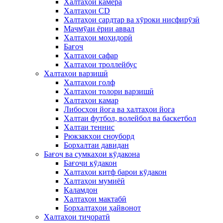
Халтаҳои камера
Халтаҳои CD
Халтаҳои сардтар ва хӯроки нисфирӯзӣ
Маҷмӯаи ёрии аввал
Халтаҳои моҳидорӣ
Бағоҷ
Халтаҳои сафар
Халтаҳои троллейбус
Халтаҳои варзишӣ
Халтаҳои голф
Халтаҳои толори варзишӣ
Халтаҳои камар
Либосҳои йога ва халтаҳои йога
Халтаи футбол, волейбол ва баскетбол
Халтаи теннис
Рюкзакҳои сноуборд
Борхалтаи давидан
Бағоҷ ва сумкаҳои кӯдакона
Бағоҷи кӯдакон
Халтаҳои китф барои кӯдакон
Халтаҳои мумиёӣ
Қаламдон
Халтаҳои мактабӣ
Борхалтаҳои ҳайвонот
Халтаҳои тиҷоратӣ