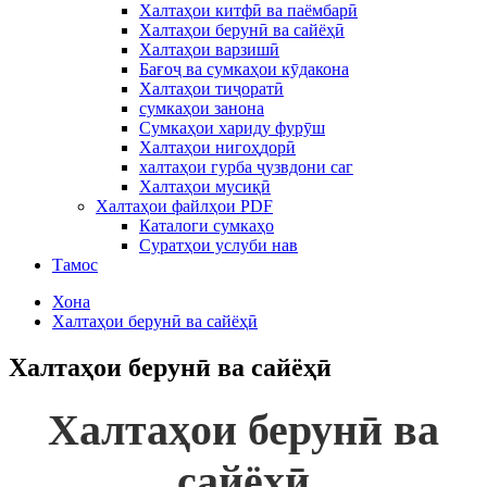
Халтаҳои китфӣ ва паёмбарӣ
Халтаҳои берунӣ ва сайёҳӣ
Халтаҳои варзишӣ
Бағоҷ ва сумкаҳои кӯдакона
Халтаҳои тиҷоратӣ
сумкаҳои занона
Сумкаҳои хариду фурӯш
Халтаҳои нигоҳдорӣ
халтаҳои гурба ҷузвдони саг
Халтаҳои мусиқӣ
Халтаҳои файлҳои PDF
Каталоги сумкаҳо
Суратҳои услуби нав
Тамос
Хона
Халтаҳои берунӣ ва сайёҳӣ
Халтаҳои берунӣ ва сайёҳӣ
Халтаҳои берунӣ ва
сайёҳӣ