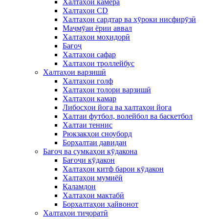
Халтаҳои камера
Халтаҳои CD
Халтаҳои сардтар ва хӯроки нисфирӯзӣ
Маҷмӯаи ёрии аввал
Халтаҳои моҳидорӣ
Бағоҷ
Халтаҳои сафар
Халтаҳои троллейбус
Халтаҳои варзишӣ
Халтаҳои голф
Халтаҳои толори варзишӣ
Халтаҳои камар
Либосҳои йога ва халтаҳои йога
Халтаи футбол, волейбол ва баскетбол
Халтаи теннис
Рюкзакҳои сноуборд
Борхалтаи давидан
Бағоҷ ва сумкаҳои кӯдакона
Бағоҷи кӯдакон
Халтаҳои китф барои кӯдакон
Халтаҳои мумиёӣ
Қаламдон
Халтаҳои мактабӣ
Борхалтаҳои ҳайвонот
Халтаҳои тиҷоратӣ