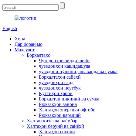
English
Хона
Дар бораи мо
Маҳсулот
Борхалтаҳо
Ҷузвдонҳои зидди шифт
ҷузвдонҳои кашидашуда
ҷузвдони пӯшонидашаванда ва сумка
Борхалтаҳои сайёҳӣ
ҷузвдонҳои сард
ҷузвдонҳои ноутбук
Қуттиҳои ҳарбӣ
Борхалтаи пикникӣ ва сумка
Рюкзакҳои занона
Халтаҳои энергияи офтобӣ
Рюкзакҳои варзишӣ
Халтаи китф ва паёмбар
Халтаҳои берунӣ ва сайёҳӣ
Халтаҳои соҳилӣ