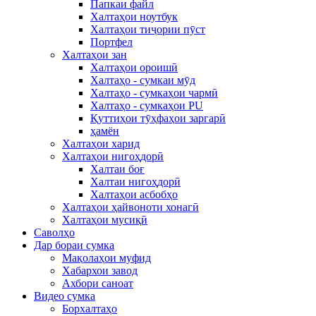
Папкаи файл
Халтаҳои ноутбук
Халтаҳои тиҷории пӯст
Портфел
Халтаҳои зан
Халтаҳои ороишӣ
Халтаҳо - сумкаи мӯд
Халтаҳо - сумкаҳои чармӣ
Халтаҳо - сумкаҳои PU
Қуттиҳои тӯҳфаҳои заргарӣ
ҳамён
Халтаҳои харид
Халтаҳои нигоҳдорӣ
Халтаи боғ
Халтаи нигоҳдорӣ
Халтаҳои асбобҳо
Халтаҳои ҳайвоноти хонагӣ
Халтаҳои мусиқӣ
Саволҳо
Дар бораи сумка
Мақолаҳои муфид
Хабархои завод
Ахбори саноат
Видео сумка
Борхалтаҳо