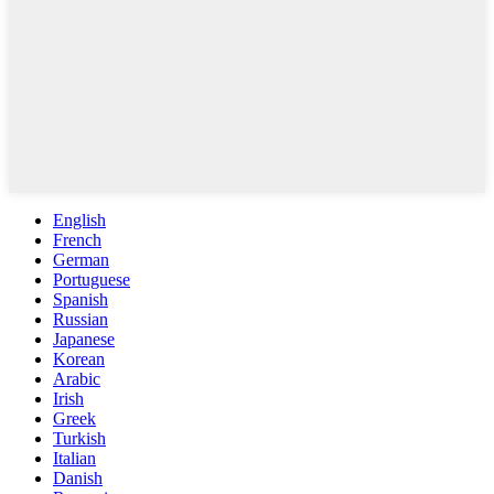
English
French
German
Portuguese
Spanish
Russian
Japanese
Korean
Arabic
Irish
Greek
Turkish
Italian
Danish