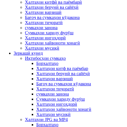
Халтаҳои китфӣ ва паёмбарӣ
Халтаҳои берунӣ ва сайёҳӣ
Халтаҳои варзишӣ
Бағоҷ ва сумкаҳои кӯдакона
Халтаҳои тиҷоратӣ
сумкаҳои занона
Сумкаҳои хариду фурӯш
Халтаҳои нигоҳдорӣ
Халтаҳои ҳайвоноти хонагӣ
Халтаҳои мусиқӣ
Зеркашӣ кунед
Иқтибосҳои сумкаҳо
Борхалтаҳо
Халтаҳои китф ва паёмбар
Халтаҳои берунӣ ва сайёҳӣ
Халтаҳои варзишӣ
Бағоҷ ва сумкаҳои кӯдакона
Халтаҳои тиҷоратӣ
сумкаҳои занона
Сумкаҳои хариду фурӯш
Халтаҳои нигоҳдорӣ
Халтаҳои ҳайвоноти хонагӣ
Халтаҳои мусиқӣ
Халтаҳои JPG ва MP4
Борхалтаҳо