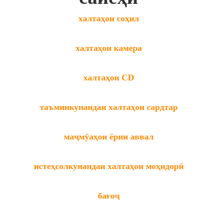
халтаҳои соҳил
халтаҳои камера
халтаҳои CD
таъминкунандаи халтаҳои сардтар
маҷмӯаҳои ёрии аввал
истеҳсолкунандаи халтаҳои моҳидорӣ
бағоҷ