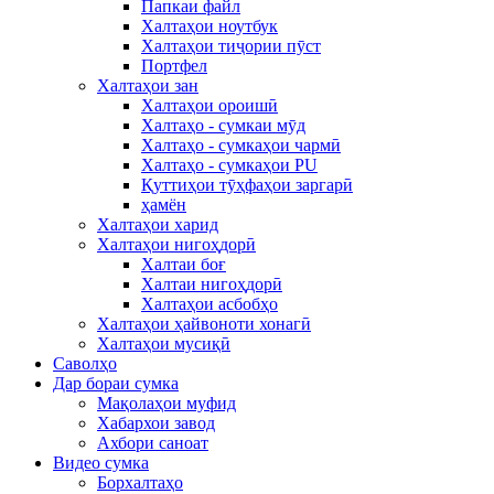
Папкаи файл
Халтаҳои ноутбук
Халтаҳои тиҷории пӯст
Портфел
Халтаҳои зан
Халтаҳои ороишӣ
Халтаҳо - сумкаи мӯд
Халтаҳо - сумкаҳои чармӣ
Халтаҳо - сумкаҳои PU
Қуттиҳои тӯҳфаҳои заргарӣ
ҳамён
Халтаҳои харид
Халтаҳои нигоҳдорӣ
Халтаи боғ
Халтаи нигоҳдорӣ
Халтаҳои асбобҳо
Халтаҳои ҳайвоноти хонагӣ
Халтаҳои мусиқӣ
Саволҳо
Дар бораи сумка
Мақолаҳои муфид
Хабархои завод
Ахбори саноат
Видео сумка
Борхалтаҳо