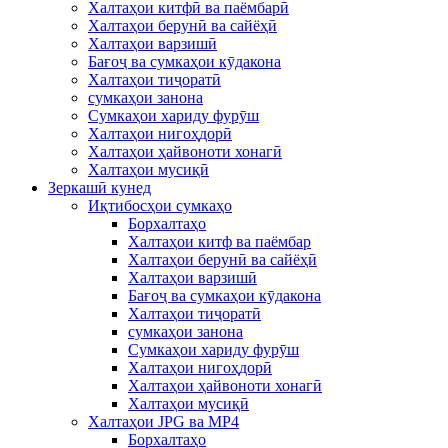
Халтаҳои китфӣ ва паёмбарӣ
Халтаҳои берунӣ ва сайёҳӣ
Халтаҳои варзишӣ
Бағоҷ ва сумкаҳои кӯдакона
Халтаҳои тиҷоратӣ
сумкаҳои занона
Сумкаҳои хариду фурӯш
Халтаҳои нигоҳдорӣ
Халтаҳои ҳайвоноти хонагӣ
Халтаҳои мусиқӣ
Зеркашӣ кунед
Иқтибосҳои сумкаҳо
Борхалтаҳо
Халтаҳои китф ва паёмбар
Халтаҳои берунӣ ва сайёҳӣ
Халтаҳои варзишӣ
Бағоҷ ва сумкаҳои кӯдакона
Халтаҳои тиҷоратӣ
сумкаҳои занона
Сумкаҳои хариду фурӯш
Халтаҳои нигоҳдорӣ
Халтаҳои ҳайвоноти хонагӣ
Халтаҳои мусиқӣ
Халтаҳои JPG ва MP4
Борхалтаҳо