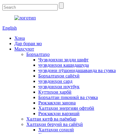
English
Хона
Дар бораи мо
Маҳсулот
Борхалтаҳо
Ҷузвдонҳои зидди шифт
ҷузвдонҳои кашидашуда
ҷузвдони пӯшонидашаванда ва сумка
Борхалтаҳои сайёҳӣ
ҷузвдонҳои сард
ҷузвдонҳои ноутбук
Қуттиҳои ҳарбӣ
Борхалтаи пикникӣ ва сумка
Рюкзакҳои занона
Халтаҳои энергияи офтобӣ
Рюкзакҳои варзишӣ
Халтаи китф ва паёмбар
Халтаҳои берунӣ ва сайёҳӣ
Халтаҳои соҳилӣ