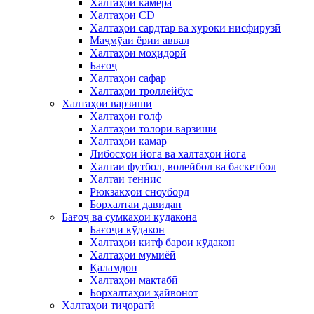
Халтаҳои камера
Халтаҳои CD
Халтаҳои сардтар ва хӯроки нисфирӯзӣ
Маҷмӯаи ёрии аввал
Халтаҳои моҳидорӣ
Бағоҷ
Халтаҳои сафар
Халтаҳои троллейбус
Халтаҳои варзишӣ
Халтаҳои голф
Халтаҳои толори варзишӣ
Халтаҳои камар
Либосҳои йога ва халтаҳои йога
Халтаи футбол, волейбол ва баскетбол
Халтаи теннис
Рюкзакҳои сноуборд
Борхалтаи давидан
Бағоҷ ва сумкаҳои кӯдакона
Бағоҷи кӯдакон
Халтаҳои китф барои кӯдакон
Халтаҳои мумиёӣ
Қаламдон
Халтаҳои мактабӣ
Борхалтаҳои ҳайвонот
Халтаҳои тиҷоратӣ