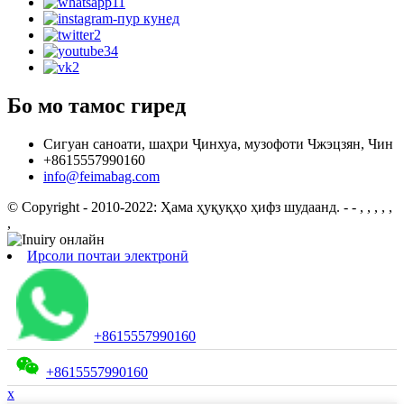
Бо мо тамос гиред
Сигуан саноати, шаҳри Ҷинхуа, музофоти Чжэцзян, Чин
+8615557990160
info@feimabag.com
© Copyright - 2010-2022: Ҳама ҳуқуқҳо ҳифз шудаанд.
- - , , , , ,
,
Ирсоли почтаи электронӣ
+8615557990160
+8615557990160
x