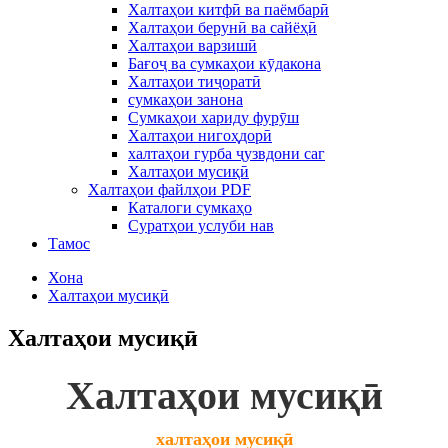
Халтаҳои китфӣ ва паёмбарӣ
Халтаҳои берунӣ ва сайёҳӣ
Халтаҳои варзишӣ
Бағоҷ ва сумкаҳои кӯдакона
Халтаҳои тиҷоратӣ
сумкаҳои занона
Сумкаҳои хариду фурӯш
Халтаҳои нигоҳдорӣ
халтаҳои гурба ҷузвдони саг
Халтаҳои мусиқӣ
Халтаҳои файлҳои PDF
Каталоги сумкаҳо
Суратҳои услуби нав
Тамос
Хона
Халтаҳои мусиқӣ
Халтаҳои мусиқӣ
Халтаҳои мусиқӣ
халтаҳои мусиқӣ