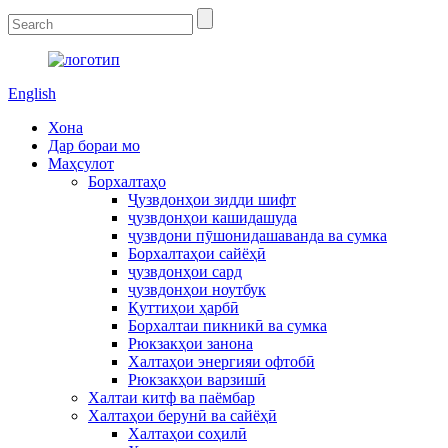
English
Хона
Дар бораи мо
Маҳсулот
Борхалтаҳо
Ҷузвдонҳои зидди шифт
ҷузвдонҳои кашидашуда
ҷузвдони пӯшонидашаванда ва сумка
Борхалтаҳои сайёҳӣ
ҷузвдонҳои сард
ҷузвдонҳои ноутбук
Қуттиҳои ҳарбӣ
Борхалтаи пикникӣ ва сумка
Рюкзакҳои занона
Халтаҳои энергияи офтобӣ
Рюкзакҳои варзишӣ
Халтаи китф ва паёмбар
Халтаҳои берунӣ ва сайёҳӣ
Халтаҳои соҳилӣ