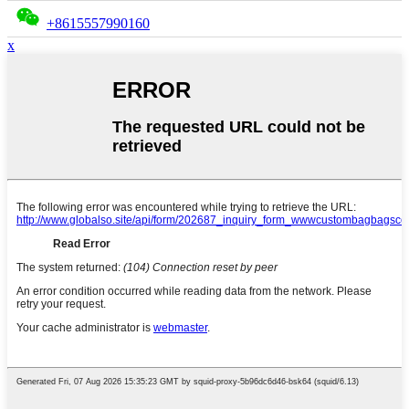
+8615557990160
x