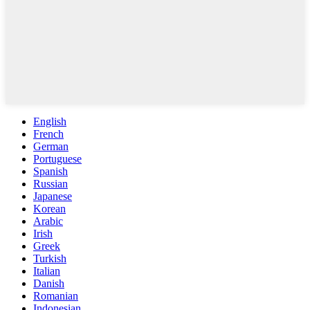
English
French
German
Portuguese
Spanish
Russian
Japanese
Korean
Arabic
Irish
Greek
Turkish
Italian
Danish
Romanian
Indonesian