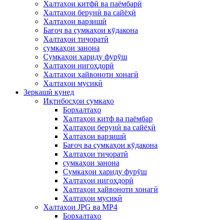
Халтаҳои китфӣ ва паёмбарӣ
Халтаҳои берунӣ ва сайёҳӣ
Халтаҳои варзишӣ
Бағоҷ ва сумкаҳои кӯдакона
Халтаҳои тиҷоратӣ
сумкаҳои занона
Сумкаҳои хариду фурӯш
Халтаҳои нигоҳдорӣ
Халтаҳои ҳайвоноти хонагӣ
Халтаҳои мусиқӣ
Зеркашӣ кунед
Иқтибосҳои сумкаҳо
Борхалтаҳо
Халтаҳои китф ва паёмбар
Халтаҳои берунӣ ва сайёҳӣ
Халтаҳои варзишӣ
Бағоҷ ва сумкаҳои кӯдакона
Халтаҳои тиҷоратӣ
сумкаҳои занона
Сумкаҳои хариду фурӯш
Халтаҳои нигоҳдорӣ
Халтаҳои ҳайвоноти хонагӣ
Халтаҳои мусиқӣ
Халтаҳои JPG ва MP4
Борхалтаҳо