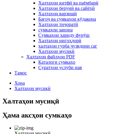
Халтаҳои китфӣ ва паёмбарӣ
Халтаҳои берунӣ ва сайёҳӣ
Халтаҳои варзишӣ
Бағоҷ ва сумкаҳои кӯдакона
Халтаҳои тиҷоратӣ
сумкаҳои занона
Сумкаҳои хариду фурӯш
Халтаҳои нигоҳдорӣ
халтаҳои гурба ҷузвдони саг
Халтаҳои мусиқӣ
Халтаҳои файлҳои PDF
Каталоги сумкаҳо
Суратҳои услуби нав
Тамос
Хона
Халтаҳои мусиқӣ
Халтаҳои мусиқӣ
Ҳама аксҳои сумкаҳо
Халтаҳои мусиқӣ