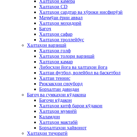
Халтаҳои камера
Халтаҳои CD
Халтаҳои сардтар ва хӯроки нисфирӯзӣ
Маҷмӯаи ёрии аввал
Халтаҳои моҳидорӣ
Бағоҷ
Халтаҳои сафар
Халтаҳои троллейбус
Халтаҳои варзишӣ
Халтаҳои голф
Халтаҳои толори варзишӣ
Халтаҳои камар
Либосҳои йога ва халтаҳои йога
Халтаи футбол, волейбол ва баскетбол
Халтаи теннис
Рюкзакҳои сноуборд
Борхалтаи давидан
Бағоҷ ва сумкаҳои кӯдакона
Бағоҷи кӯдакон
Халтаҳои китф барои кӯдакон
Халтаҳои мумиёӣ
Қаламдон
Халтаҳои мактабӣ
Борхалтаҳои ҳайвонот
Халтаҳои тиҷоратӣ