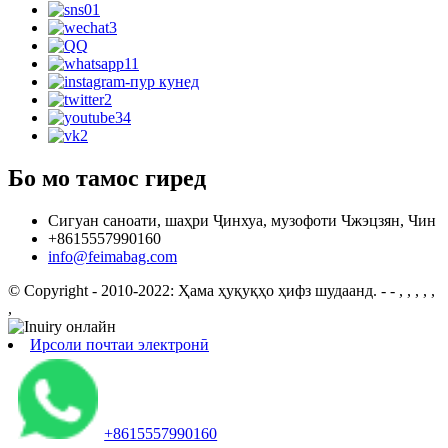
Бо мо тамос гиред
Сигуан саноати, шаҳри Ҷинхуа, музофоти Чжэцзян, Чин
+8615557990160
info@feimabag.com
© Copyright - 2010-2022: Ҳама ҳуқуқҳо ҳифз шудаанд.
- - , , , , ,
,
Ирсоли почтаи электронӣ
+8615557990160