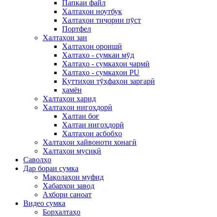
Папкаи файл
Халтаҳои ноутбук
Халтаҳои тиҷории пӯст
Портфел
Халтаҳои зан
Халтаҳои ороишӣ
Халтаҳо - сумкаи мӯд
Халтаҳо - сумкаҳои чармӣ
Халтаҳо - сумкаҳои PU
Қуттиҳои тӯҳфаҳои заргарӣ
ҳамён
Халтаҳои харид
Халтаҳои нигоҳдорӣ
Халтаи боғ
Халтаи нигоҳдорӣ
Халтаҳои асбобҳо
Халтаҳои ҳайвоноти хонагӣ
Халтаҳои мусиқӣ
Саволҳо
Дар бораи сумка
Мақолаҳои муфид
Хабархои завод
Ахбори саноат
Видео сумка
Борхалтаҳо