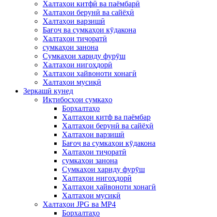
Халтаҳои китфӣ ва паёмбарӣ
Халтаҳои берунӣ ва сайёҳӣ
Халтаҳои варзишӣ
Бағоҷ ва сумкаҳои кӯдакона
Халтаҳои тиҷоратӣ
сумкаҳои занона
Сумкаҳои хариду фурӯш
Халтаҳои нигоҳдорӣ
Халтаҳои ҳайвоноти хонагӣ
Халтаҳои мусиқӣ
Зеркашӣ кунед
Иқтибосҳои сумкаҳо
Борхалтаҳо
Халтаҳои китф ва паёмбар
Халтаҳои берунӣ ва сайёҳӣ
Халтаҳои варзишӣ
Бағоҷ ва сумкаҳои кӯдакона
Халтаҳои тиҷоратӣ
сумкаҳои занона
Сумкаҳои хариду фурӯш
Халтаҳои нигоҳдорӣ
Халтаҳои ҳайвоноти хонагӣ
Халтаҳои мусиқӣ
Халтаҳои JPG ва MP4
Борхалтаҳо