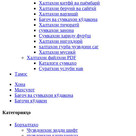
Халтаҳои китфӣ ва паёмбарӣ
Халтаҳои берунӣ ва сайёҳӣ
Халтаҳои варзишӣ
Бағоҷ ва сумкаҳои кӯдакона
Халтаҳои тиҷоратӣ
сумкаҳои занона
Сумкаҳои хариду фурӯш
Халтаҳои нигоҳдорӣ
халтаҳои гурба ҷузвдони саг
Халтаҳои мусиқӣ
Халтаҳои файлҳои PDF
Каталоги сумкаҳо
Суратҳои услуби нав
Тамос
Хона
Маҳсулот
Бағоҷ ва сумкаҳои кӯдакона
Бағоҷи кӯдакон
Категорияҳо
Борхалтаҳо
Ҷузвдонҳои зидди шифт
ҷузвдонҳои кашидашуда