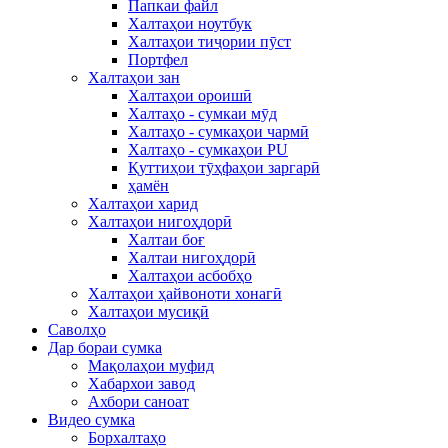
Папкаи файл
Халтаҳои ноутбук
Халтаҳои тиҷории пӯст
Портфел
Халтаҳои зан
Халтаҳои ороишӣ
Халтаҳо - сумкаи мӯд
Халтаҳо - сумкаҳои чармӣ
Халтаҳо - сумкаҳои PU
Қуттиҳои тӯҳфаҳои заргарӣ
ҳамён
Халтаҳои харид
Халтаҳои нигоҳдорӣ
Халтаи боғ
Халтаи нигоҳдорӣ
Халтаҳои асбобҳо
Халтаҳои ҳайвоноти хонагӣ
Халтаҳои мусиқӣ
Саволҳо
Дар бораи сумка
Мақолаҳои муфид
Хабархои завод
Ахбори саноат
Видео сумка
Борхалтаҳо