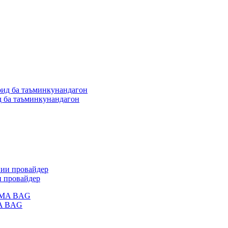
д ба таъминкунандагон
и провайдер
MA BAG