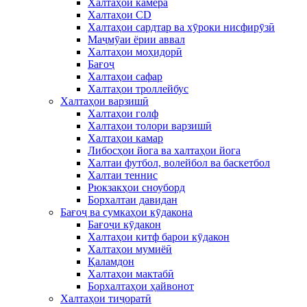
Халтаҳои камера
Халтаҳои CD
Халтаҳои сардтар ва хӯроки нисфирӯзӣ
Маҷмӯаи ёрии аввал
Халтаҳои моҳидорӣ
Бағоҷ
Халтаҳои сафар
Халтаҳои троллейбус
Халтаҳои варзишӣ
Халтаҳои голф
Халтаҳои толори варзишӣ
Халтаҳои камар
Либосҳои йога ва халтаҳои йога
Халтаи футбол, волейбол ва баскетбол
Халтаи теннис
Рюкзакҳои сноуборд
Борхалтаи давидан
Бағоҷ ва сумкаҳои кӯдакона
Бағоҷи кӯдакон
Халтаҳои китф барои кӯдакон
Халтаҳои мумиёӣ
Қаламдон
Халтаҳои мактабӣ
Борхалтаҳои ҳайвонот
Халтаҳои тиҷоратӣ