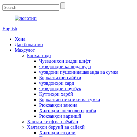
English
Хона
Дар бораи мо
Маҳсулот
Борхалтаҳо
Ҷузвдонҳои зидди шифт
ҷузвдонҳои кашидашуда
ҷузвдони пӯшонидашаванда ва сумка
Борхалтаҳои сайёҳӣ
ҷузвдонҳои сард
ҷузвдонҳои ноутбук
Қуттиҳои ҳарбӣ
Борхалтаи пикникӣ ва сумка
Рюкзакҳои занона
Халтаҳои энергияи офтобӣ
Рюкзакҳои варзишӣ
Халтаи китф ва паёмбар
Халтаҳои берунӣ ва сайёҳӣ
Халтаҳои соҳилӣ