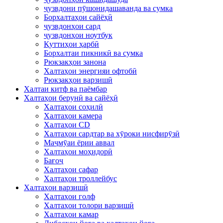
ҷузвдони пӯшонидашаванда ва сумка
Борхалтаҳои сайёҳӣ
ҷузвдонҳои сард
ҷузвдонҳои ноутбук
Қуттиҳои ҳарбӣ
Борхалтаи пикникӣ ва сумка
Рюкзакҳои занона
Халтаҳои энергияи офтобӣ
Рюкзакҳои варзишӣ
Халтаи китф ва паёмбар
Халтаҳои берунӣ ва сайёҳӣ
Халтаҳои соҳилӣ
Халтаҳои камера
Халтаҳои CD
Халтаҳои сардтар ва хӯроки нисфирӯзӣ
Маҷмӯаи ёрии аввал
Халтаҳои моҳидорӣ
Бағоҷ
Халтаҳои сафар
Халтаҳои троллейбус
Халтаҳои варзишӣ
Халтаҳои голф
Халтаҳои толори варзишӣ
Халтаҳои камар