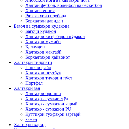
Либосҳои йога ва халтаҳои йога
Халтаи футбол, волейбол ва баскетбол
Халтаи теннис
Рюкзакҳои сноуборд
Борхалтаи давидан
Бағоҷ ва сумкаҳои кӯдакона
Бағоҷи кӯдакон
Халтаҳои китф барои кӯдакон
Халтаҳои мумиёӣ
Қаламдон
Халтаҳои мактабӣ
Борхалтаҳои ҳайвонот
Халтаҳои тиҷоратӣ
Папкаи файл
Халтаҳои ноутбук
Халтаҳои тиҷории пӯст
Портфел
Халтаҳои зан
Халтаҳои ороишӣ
Халтаҳо - сумкаи мӯд
Халтаҳо - сумкаҳои чармӣ
Халтаҳо - сумкаҳои PU
Қуттиҳои тӯҳфаҳои заргарӣ
ҳамён
Халтаҳои харид