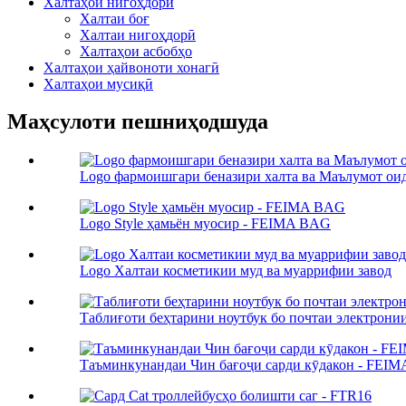
Халтаҳои нигоҳдорӣ
Халтаи боғ
Халтаи нигоҳдорӣ
Халтаҳои асбобҳо
Халтаҳои ҳайвоноти хонагӣ
Халтаҳои мусиқӣ
Маҳсулоти пешниҳодшуда
Logo фармоишгари беназири халта ва Маълумот ои
Logo Style ҳамьён муосир - FEIMA BAG
Logo Халтаи косметикии муд ва муаррифии завод
Таблиғоти беҳтарини ноутбук бо почтаи электрони
Таъминкунандаи Чин бағоҷи сарди кӯдакон - FEI